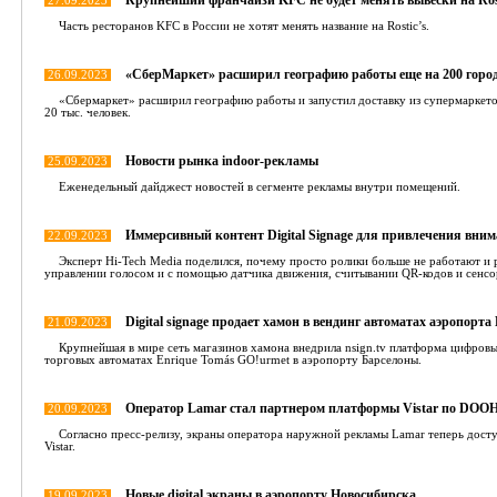
Крупнейший франчайзи KFC не будет менять вывески на Ros
27.09.2023
Часть ресторанов KFC в России не хотят менять название на Rostic’s.
«СберМаркет» расширил географию работы еще на 200 город
26.09.2023
«Сбермаркет» расширил географию работы и запустил доставку из супермаркето
20 тыс. человек.
Новости рынка indoor-рекламы
25.09.2023
Еженедельный дайджест новостей в сегменте рекламы внутри помещений.
Иммерсивный контент Digital Signage для привлечения вни
22.09.2023
Эксперт Hi-Tech Media поделился, почему просто ролики больше не работают и р
управлении голосом и с помощью датчика движения, считывании QR-кодов и сенсо
Digital signage продает хамон в вендинг автоматах аэропорт
21.09.2023
Крупнейшая в мире сеть магазинов хамона внедрила nsign.tv платформа цифровы
торговых автоматах Enrique Tomás GO!urmet в аэропорту Барселоны.
Оператор Lamar стал партнером платформы Vistar по DOOH
20.09.2023
Согласно пресс-релизу, экраны оператора наружной рекламы Lamar теперь дост
Vistar.
Новые digital экраны в аэропорту Новосибирска
19.09.2023