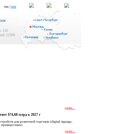
rus |
eng
oor
: 210
ей: 12309
далее...
ет $74,68 млрд к 2027 г
тройств для розничной торговли (digital signage,
я примерочных).
далее...