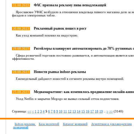
ФАС признала рекламу пива ненадлежащей
31.08.2023
Ярославское УФАС возбудило в отношении владельца пивного магазина дело за н
фасадов и электронных табло.
Рекламный рынок пошел в рост
30.08.2023
Как уход компаний повлиял на индустрию.
Ритейлеры планируют автоматизировать до 70% рутинных о
29.08.2023
Сфера розничной торговли постоянно развивается, и автоматизация является к
эффективности.
Новости рынка indoor-рекламы
28.08.2023
Еженедельный дайджест новостей в сегменте рекламы внутри помещений.
Медиамаркетинг: как изменилось продвижение онлайн-кинот
25.08.2023
Уход Netflix и закрытие Megogo не вызвал сильный отток подписчиков.
Страница:
<<
<
1
2
3
4
5
6
7
8
9
10
11
12
13
14
15
16
17
18
19
..
>
>>
(3140)
Indoor-реклама
База носителей
Каталог компаний
Агентствам и рекламодателям
помещений