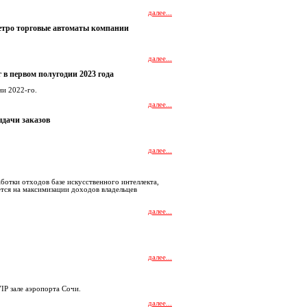
далее...
етро торговые автоматы компании
далее...
 в первом полугодии 2023 года
ии 2022-го.
далее...
дачи заказов
далее...
ботки отходов базе искусственного интеллекта,
уется на максимизации доходов владельцев
далее...
далее...
IP зале аэропорта Сочи.
далее...