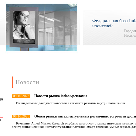
Федеральная база Ind
носителей
Городов
Носител
Новости
Новости рынка indoor-рекламы
09.10.2023
26
Еженедельный дайджест новостей в сегменте рекламы внутри помещений.
...
Объем рынка интеллектуальных розничных устройств достигн
06.10.2023
а
Компания Allied Market Research опубликовала отчет о рынке интеллектуальных ус
электронные ценники, интеллектуальные платежи, смарт тележки, умные зеркала дл
,