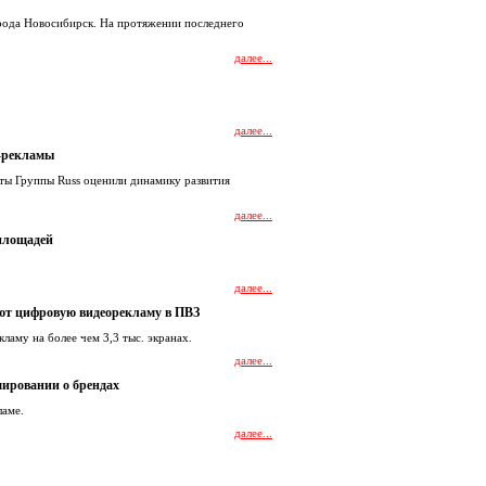
рода Новосибирск. На протяжении последнего
далее...
далее...
-рекламы
ты Группы Russ оценили динамику развития
далее...
 площадей
далее...
ют цифровую видеорекламу в ПВЗ
аму на более чем 3,3 тыс. экранах.
далее...
мировании о брендах
ламе.
далее...