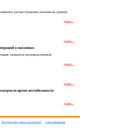
езаконное распространение рекламы на зданиях
далее...
далее...
пераций в магазинах
лючевым элементом производственной
далее...
далее...
еатров во время нестабильности
далее...
Владельцам indoor-носителей
Собственникам