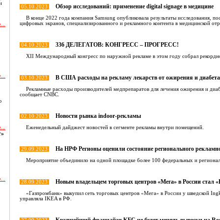
и
Обзор исследований: применение digital signage в медицине
05.10.2023
В конце 2022 года компания Samsung опубликовала результаты исследования, пос
цифровых экранов, специализированного и рекламного контента в медицинской отр
...
336 ДЕЛЕГАТОВ: КОНГРЕСС – ПРОГРЕСС!
04.10.2023
XII Международный конгресс по наружной рекламе в этом году собрал рекордно
...
В США расходы на рекламу лекарств от ожирения и диабет
03.10.2023
Рекламные расходы производителей медпрепаратов для лечения ожирения и диа
сообщает CNBC.
ю
Новости рынка indoor-рекламы
02.10.2023
...
Еженедельный дайджест новостей в сегменте рекламы внутри помещений.
т»
На НРФ Регионы оценили состояние регионального рекламн
29.09.2023
Мероприятие объединило на одной площадке более 100 федеральных и региональ
...
Новым владельцем торговых центров «Мега» в России стал 
28.09.2023
«Газпромбанк» выкупил сеть торговых центров «Мега» в России у шведской Ingka
и
управляла IKEA в РФ.