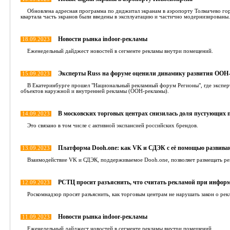
Обновлена адресная программа по диджитал экранам в аэропорту Толмачево го
квартала часть экранов были введены в эксплуатацию и частично модернизированы.
Новости рынка indoor-рекламы
18.09.2023
Еженедельный дайджест новостей в сегменте рекламы внутри помещений.
Эксперты Russ на форуме оценили динамику развития ООН
15.09.2023
В Екатеринбурге прошел "Национальный рекламный форум Регионы", где экспер
объектов наружной и внутренней рекламы (ООН-рекламы).
В московских торговых центрах снизилась доля пустующих
14.09.2023
Это связано в том числе с активной экспансией российских брендов.
Платформа Dooh.one: как VK и СДЭК с её помощью развива
13.09.2023
Взаимодействие VK и СДЭК, поддерживаемое Dooh.one, позволяет размещать рекл
РСТЦ просит разъяснить, что считать рекламой при инфор
12.09.2023
Роскомнадзор просят разъяснить, как торговым центрам не нарушать закон о рек
Новости рынка indoor-рекламы
11.09.2023
Еженедельный дайджест новостей в сегменте рекламы внутри помещений.