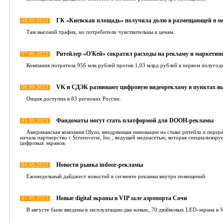
ГК «Киевская площадь» получила долю в размещающей в м
08.09.2023
Там высокий трафик, но потребители чувствительны к ценам.
Ритейлер «О'Кей» сократил расходы на рекламу и маркетинг
07.09.2023
Компания потратила 956 млн рублей против 1,03 млрд рублей в первом полугод
VK и СДЭК развивают цифровую видеорекламу в пунктах вы
06.09.2023
Опция доступна в 83 регионах России.
Фандоматы могут стать платформой для DOOH-рекламы
05.09.2023
Американская компания Olyns, внедряющая инновации на стыке ритейла и перера
начала партнерство с Screenverse, Inc., ведущей медиасетью, которая специализир
цифровых экранов.
Новости рынка indoor-рекламы
04.09.2023
Еженедельный дайджест новостей в сегменте рекламы внутри помещений.
Новые digital экраны в VIP зале аэропорта Сочи
01.09.2023
В августе были введены в эксплуатацию два новых, 70 дюймовых LED-экрана в V