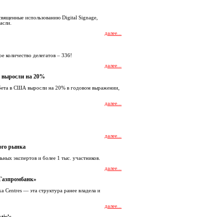
вященные использованию Digital Signage,
асли.
далее...
е количество делегатов – 336!
далее...
а выросли на 20%
бета в США выросли на 20% в годовом выражении,
далее...
далее...
ого рынка
ных экспертов и более 1 тыс. участников.
далее...
«Газпромбанк»
 Centres — эта структура ранее владела и
далее...