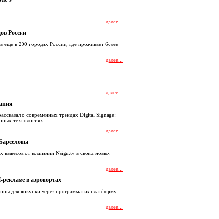
tic’s
далее...
ов России
в еще в 200 городах России, где проживает более
далее...
далее...
мания
ассказал о современных трендах Digital Signage:
рных технологиях.
далее...
а Барселоны
х вывесок от компании Nsign.tv в своих новых
далее...
-рекламе в аэропортах
упны для покупки через программатик платформу
далее...