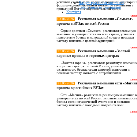
усиливая узнаваемость среди молодежной аудитории 
Владельцам indoor носителей
формируя дополнительный контакт со студентами в
Собственникам помещений
привычной для них образовательной среде.
Контакты
далее
Рекламная кампания «Самокат»
03.06.2026
прошла в ВУЗах по всей России
Сервис доставки «Самокат» реализовал рекламную
кампанию в университетах по всей стране, усиливая
присутствие бренда в молодежной среде и повышая
частоту контакта с целевой аудиторией.
далее
Рекламная кампания «Золотой
27.05.2026
короны» прошла в торговых центрах
«Золотая корона» реализовала рекламную кампани
в торговых центрах по всей России, усиливая
узнаваемость бренда среди широкой аудитории и
повышая частоту контакта с потребителями.
далее
Рекламная кампания сети «Магни
21.05.2026
прошла в российских ВУЗах
Сеть «Магнит» реализовала рекламную кампанию в
университетах по всей России, усиливая узнаваемость
бренда среди студенческой аудитории и повышая
частоту контакта с молодыми потребителями.
далее
Все новост