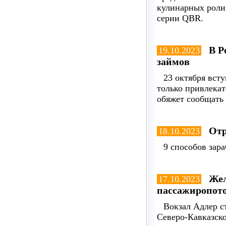
кулинарных ролик
серии QBR.
В Р
19.10.2023
займов
23 октября вст
только привлека
обяжет сообщать
Отр
18.10.2023
9 способов зар
Жел
17.10.2023
пассажиропот
Вокзал Адлер с
Северо-Кавказско