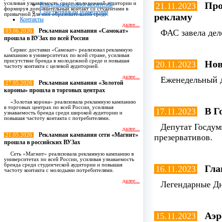
Про
усиливая узнаваемость среди молодежной аудитории и
Владельцам indoor носителей
21.11.2023
формируя дополнительный контакт со студентами в
Собственникам помещений
привычной для них образовательной среде.
рекламу
Контакты
далее...
Рекламная кампания «Самокат»
ФАС завела дел
03.06.2026
прошла в ВУЗах по всей России
Сервис доставки «Самокат» реализовал рекламную
кампанию в университетах по всей стране, усиливая
присутствие бренда в молодежной среде и повышая
Нов
20.11.2023
частоту контакта с целевой аудиторией.
далее...
Еженедельный д
Рекламная кампания «Золотой
27.05.2026
короны» прошла в торговых центрах
«Золотая корона» реализовала рекламную кампанию
в торговых центрах по всей России, усиливая
В Г
17.11.2023
узнаваемость бренда среди широкой аудитории и
повышая частоту контакта с потребителями.
Депутат Госдум
далее...
Рекламная кампания сети «Магнит»
21.05.2026
презервативов.
прошла в российских ВУЗах
Сеть «Магнит» реализовала рекламную кампанию в
университетах по всей России, усиливая узнаваемость
бренда среди студенческой аудитории и повышая
Гла
16.11.2023
частоту контакта с молодыми потребителями.
далее...
Легендарные Д
Все новости
Аэр
15.11.2023