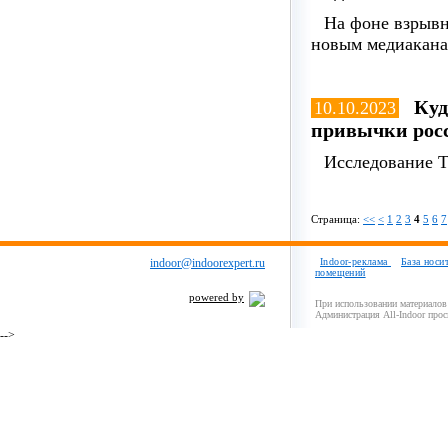
На фоне взрывн
новым медиакана
Куд
10.10.2023
привычки росс
Исследование Ti
Страница:
<<
<
1
2
3
4
5
6
7
indoor@indoorexpert.ru
Indoor-реклама
База носи
помещений
powered by
При использовании материалов 
Администрация All-Indoor прос
-->