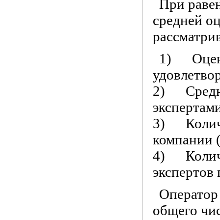
При равен
средней о
рассматри
1) Оценк
удовлетво
2) Средне
экспертам
3) Количе
компании 
4) Количе
экспертов
Оператор
общего чис