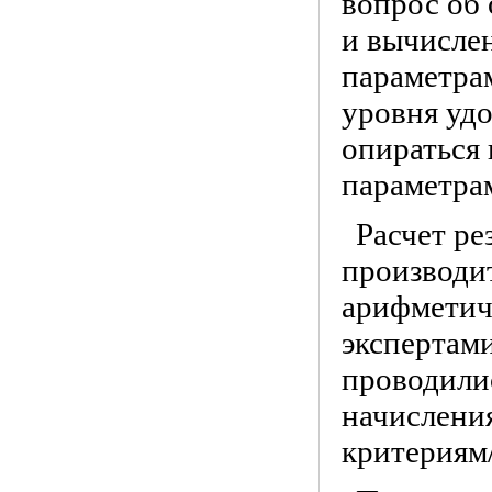
вопрос об 
и вычисле
параметра
уровня уд
опираться 
параметрам
Расчет ре
производи
арифметич
экспертами
проводилис
начислени
критериям