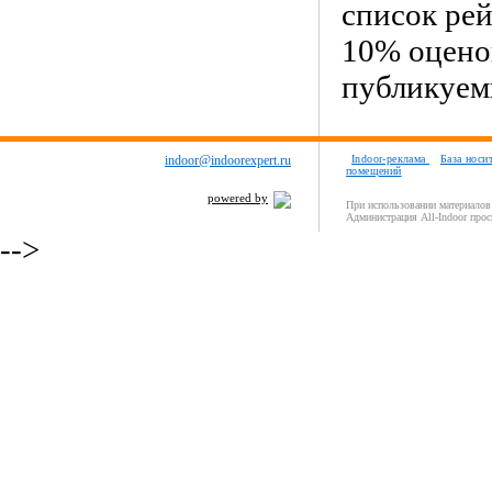
список ре
10% оцено
публикуем
indoor@indoorexpert.ru
Indoor-реклама
База носи
помещений
powered by
При использовании материалов 
Администрация All-Indoor прос
-->