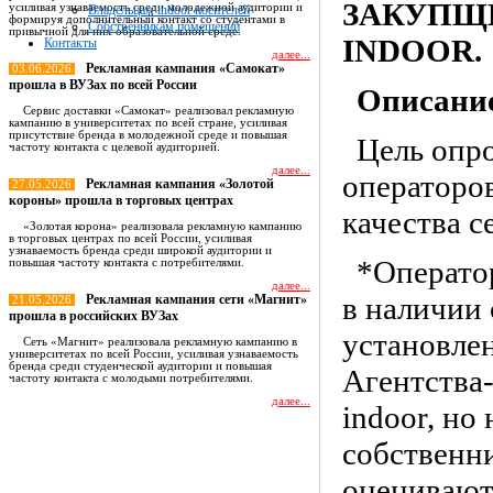
ЗАКУПЩ
усиливая узнаваемость среди молодежной аудитории и
Владельцам indoor носителей
формируя дополнительный контакт со студентами в
Собственникам помещений
привычной для них образовательной среде.
INDOOR
.
Контакты
далее...
Рекламная кампания «Самокат»
03.06.2026
прошла в ВУЗах по всей России
Описание
Сервис доставки «Самокат» реализовал рекламную
кампанию в университетах по всей стране, усиливая
присутствие бренда в молодежной среде и повышая
Цель опр
частоту контакта с целевой аудиторией.
далее...
операторов
Рекламная кампания «Золотой
27.05.2026
короны» прошла в торговых центрах
качества с
«Золотая корона» реализовала рекламную кампанию
в торговых центрах по всей России, усиливая
узнаваемость бренда среди широкой аудитории и
*Операто
повышая частоту контакта с потребителями.
далее...
в наличии
Рекламная кампания сети «Магнит»
21.05.2026
прошла в российских ВУЗах
установле
Сеть «Магнит» реализовала рекламную кампанию в
университетах по всей России, усиливая узнаваемость
бренда среди студенческой аудитории и повышая
Агентства
частоту контакта с молодыми потребителями.
далее...
indoor, но
Все новости
собственн
оценивают