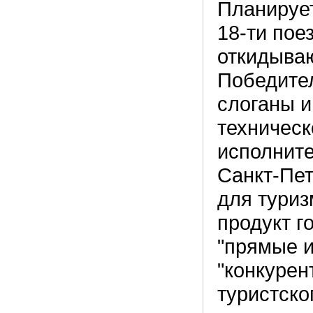
Планирует
18-ти пое
откидываю
Победите
слоганы и
техническ
исполнит
Санкт-Пет
для туриз
продукт г
"прямые и
"конкурен
туристско