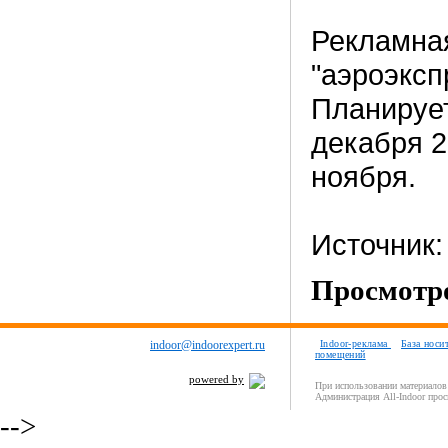
Рекламная
"аэроэксп
Планирует
декабря 2
ноября.
Источник
Просмотро
indoor@indoorexpert.ru
Indoor-реклама
База носи
помещений
powered by
При использовании материалов 
Администрация All-Indoor прос
-->