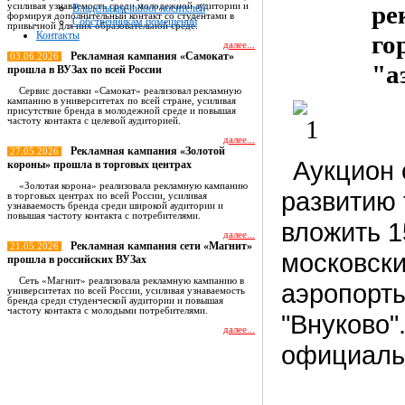
ре
усиливая узнаваемость среди молодежной аудитории и
Владельцам indoor носителей
формируя дополнительный контакт со студентами в
Собственникам помещений
привычной для них образовательной среде.
Контакты
го
далее...
Рекламная кампания «Самокат»
03.06.2026
"а
прошла в ВУЗах по всей России
Сервис доставки «Самокат» реализовал рекламную
кампанию в университетах по всей стране, усиливая
присутствие бренда в молодежной среде и повышая
частоту контакта с целевой аудиторией.
далее...
Рекламная кампания «Золотой
27.05.2026
Аукцион 
короны» прошла в торговых центрах
«Золотая корона» реализовала рекламную кампанию
развитию 
в торговых центрах по всей России, усиливая
узнаваемость бренда среди широкой аудитории и
повышая частоту контакта с потребителями.
вложить 1
далее...
Рекламная кампания сети «Магнит»
21.05.2026
московски
прошла в российских ВУЗах
Сеть «Магнит» реализовала рекламную кампанию в
аэропорты
университетах по всей России, усиливая узнаваемость
бренда среди студенческой аудитории и повышая
частоту контакта с молодыми потребителями.
"Внуково"
далее...
официальн
Все новости