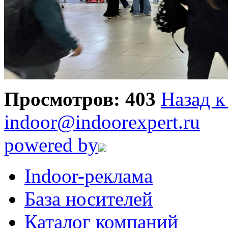
Просмотров: 403
Назад к
indoor@indoorexpert.ru
powered by
Indoor-реклама
База носителей
Каталог компаний