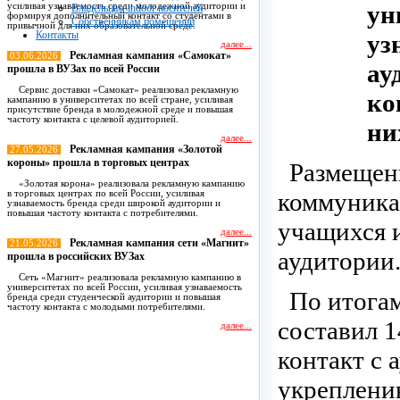
ун
усиливая узнаваемость среди молодежной аудитории и
Владельцам indoor носителей
формируя дополнительный контакт со студентами в
Собственникам помещений
привычной для них образовательной среде.
Контакты
уз
далее...
Рекламная кампания «Самокат»
03.06.2026
ау
прошла в ВУЗах по всей России
Сервис доставки «Самокат» реализовал рекламную
ко
кампанию в университетах по всей стране, усиливая
присутствие бренда в молодежной среде и повышая
частоту контакта с целевой аудиторией.
ни
далее...
Рекламная кампания «Золотой
27.05.2026
короны» прошла в торговых центрах
Размещен
«Золотая корона» реализовала рекламную кампанию
коммуника
в торговых центрах по всей России, усиливая
узнаваемость бренда среди широкой аудитории и
повышая частоту контакта с потребителями.
учащихся 
далее...
Рекламная кампания сети «Магнит»
21.05.2026
аудитории
прошла в российских ВУЗах
Сеть «Магнит» реализовала рекламную кампанию в
университетах по всей России, усиливая узнаваемость
По итога
бренда среди студенческой аудитории и повышая
частоту контакта с молодыми потребителями.
составил 1
далее...
контакт с 
Все новости
укреплени