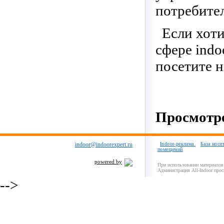
потребите
Если хоти
сфере indo
посетите 
Просмотро
indoor@indoorexpert.ru
Indoor-реклама
База носи
помещений
powered by
При использовании материалов 
Администрация All-Indoor прос
-->