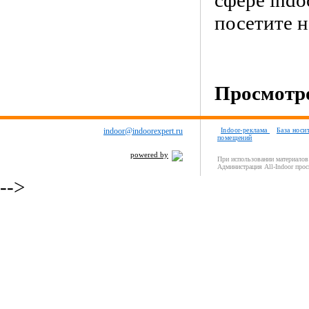
сфере indo
посетите 
Просмотро
indoor@indoorexpert.ru
Indoor-реклама
База носи
помещений
powered by
При использовании материалов 
Администрация All-Indoor прос
-->