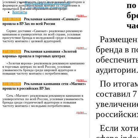
по
усиливая узнаваемость среди молодежной аудитории и
Владельцам indoor носителей
формируя дополнительный контакт со студентами в
Собственникам помещений
привычной для них образовательной среде.
Контакты
бр
далее...
Рекламная кампания «Самокат»
03.06.2026
ча
прошла в ВУЗах по всей России
Сервис доставки «Самокат» реализовал рекламную
кампанию в университетах по всей стране, усиливая
Размещен
присутствие бренда в молодежной среде и повышая
частоту контакта с целевой аудиторией.
бренда в 
далее...
Рекламная кампания «Золотой
27.05.2026
короны» прошла в торговых центрах
обеспечит
«Золотая корона» реализовала рекламную кампанию
аудитории
в торговых центрах по всей России, усиливая
узнаваемость бренда среди широкой аудитории и
повышая частоту контакта с потребителями.
далее...
По итога
Рекламная кампания сети «Магнит»
21.05.2026
прошла в российских ВУЗах
составил 7
Сеть «Магнит» реализовала рекламную кампанию в
университетах по всей России, усиливая узнаваемость
увеличение
бренда среди студенческой аудитории и повышая
частоту контакта с молодыми потребителями.
российских
далее...
Все новости
Если хоти