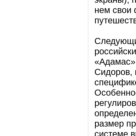
нем свои 
путешеств
Следующи
российски
«Адамас».
Сидоров, 
специфик
Особеннос
регулиров
определе
размер пр
системе в