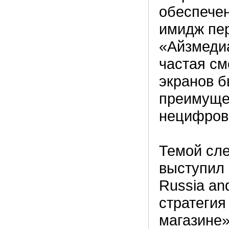
обеспечен
имидж пер
«Айзмедиа
частая см
экранов б
преимуще
нецифров
Темой сле
выступил 
Russia an
стратегия
магазине»