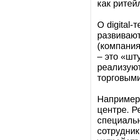
как ритейл
О digital
развивают
(компания
–
это «шт
реализуют
торговыми
Например,
центре. Р
специаль
сотрудник