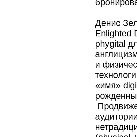
бронирова
Денис Зел
Enlighted 
phygital 
англицизм
и физиче
технологи
«имя» dig
рожденных
Продвиже
аудитории
нетрадици