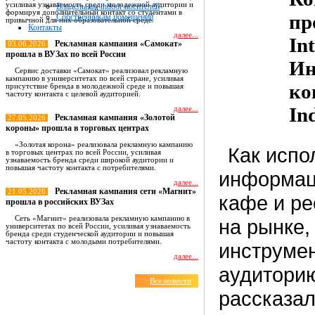
усиливая узнаваемость среди молодежной аудитории и
Владельцам indoor носителей
формируя дополнительный контакт со студентами в
пр
Собственникам помещений
привычной для них образовательной среде.
Контакты
далее...
In
Рекламная кампания «Самокат»
03.06.2026
прошла в ВУЗах по всей России
Ин
Сервис доставки «Самокат» реализовал рекламную
кампанию в университетах по всей стране, усиливая
ко
присутствие бренда в молодежной среде и повышая
частоту контакта с целевой аудиторией.
In
далее...
Рекламная кампания «Золотой
27.05.2026
короны» прошла в торговых центрах
«Золотая корона» реализовала рекламную кампанию
Как испо
в торговых центрах по всей России, усиливая
узнаваемость бренда среди широкой аудитории и
повышая частоту контакта с потребителями.
информац
далее...
Рекламная кампания сети «Магнит»
21.05.2026
кафе и ре
прошла в российских ВУЗах
Сеть «Магнит» реализовала рекламную кампанию в
на рынке,
университетах по всей России, усиливая узнаваемость
бренда среди студенческой аудитории и повышая
частоту контакта с молодыми потребителями.
инструмен
далее...
аудиторию
Все новости
рассказал