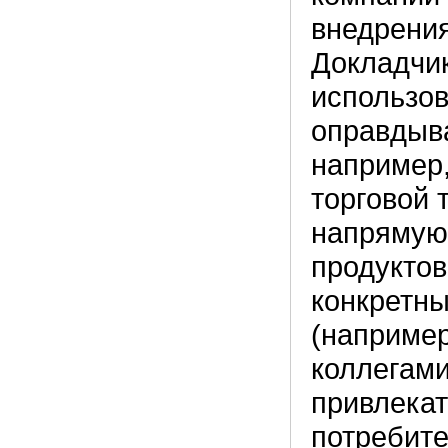
внедрения
Докладчик
использов
оправдыва
например
торговой 
напрямую.
продукто
конкретны
(например
коллегами
привлекат
потребите