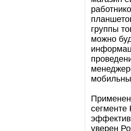
работнико
планшетов
группы то
можно бу
информац
проведен
менеджеро
мобильных
Применени
сегменте
эффективн
уверен Ро