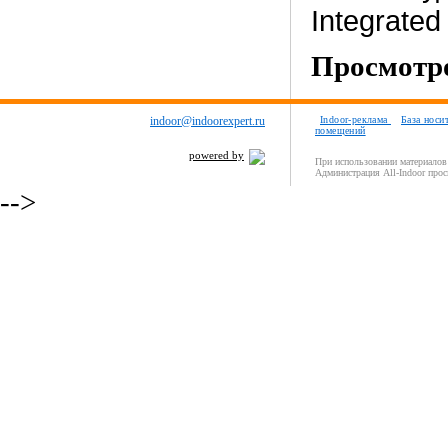
Integrate
Просмотро
indoor@indoorexpert.ru
Indoor-реклама
База носи
помещений
powered by
При использовании материалов 
Администрация All-Indoor прос
-->