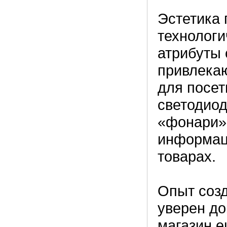
Эстетика 
технологи
атрибуты 
привлека
для посет
светодио
«фонари»-
информац
товарах.
Опыт созд
уверен до
магазин е