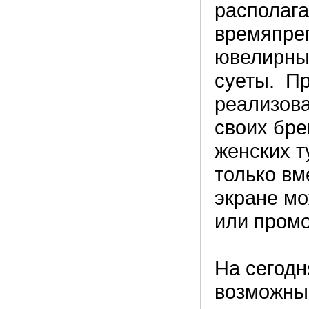
располаг
времяпре
ювелирны
суеты. Пр
реализова
своих бре
женских т
только вм
экране мо
или промо
На сегодн
возможны