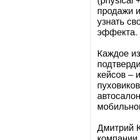
(physical 
продажи 
узнать св
эффекта.
Каждое из
подтверди
кейсов – 
пуховиков
автосало
мобильно
Дмитрий К
компании 