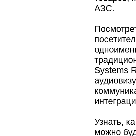
АЗС.
Посмотрет
посетител
одноименн
традицион
Systems 
аудиовиз
коммуник
интеграци
Узнать, к
можно буд