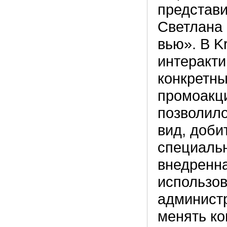
представи
Cветлана
вью». В K
интеракт
конкретны
промоакци
позволил
вид, доби
специальн
внедренна
использов
администр
менять ко