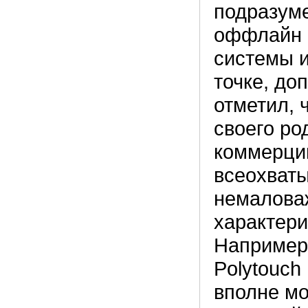
подразуме
оффлайн 
системы и
точке, до
отметил, 
своего ро
коммерции
всеохват
немаловаж
характери
Например
Polytouch
вполне мо