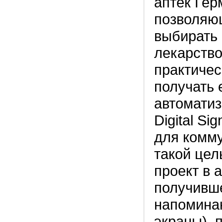
аптек Гер
позволяю
выбирать 
лекарство
практичес
получать 
автоматиз
Digital S
для комму
такой цел
проект в 
получивше
напоминаю
экраны), 