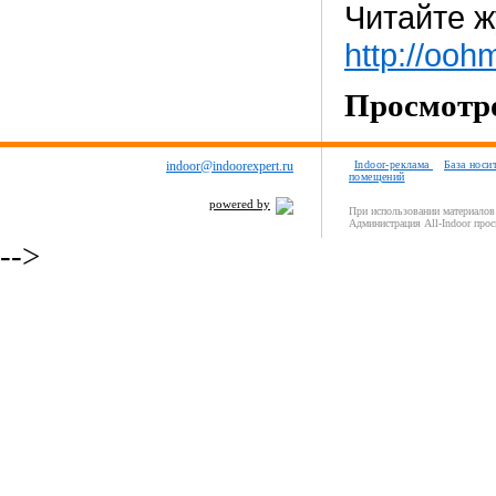
Читайте ж
http://ooh
Просмотро
indoor@indoorexpert.ru
Indoor-реклама
База носи
помещений
powered by
При использовании материалов 
Администрация All-Indoor прос
-->