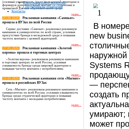
усиливая узнаваемость среди молодежной аудитории и
Владельцам indoor носителей
формируя дополнительный контакт со студентами в
Собственникам помещений
привычной для них образовательной среде.
Контакты
далее...
Рекламная кампания «Самокат»
03.06.2026
прошла в ВУЗах по всей России
В номере
Сервис доставки «Самокат» реализовал рекламную
кампанию в университетах по всей стране, усиливая
new busine
присутствие бренда в молодежной среде и повышая
частоту контакта с целевой аудиторией.
столичные
далее...
Рекламная кампания «Золотой
27.05.2026
короны» прошла в торговых центрах
наружной 
«Золотая корона» реализовала рекламную кампанию
Systems R
в торговых центрах по всей России, усиливая
узнаваемость бренда среди широкой аудитории и
повышая частоту контакта с потребителями.
продающу
далее...
Рекламная кампания сети «Магнит»
21.05.2026
— перспек
прошла в российских ВУЗах
Сеть «Магнит» реализовала рекламную кампанию в
создать п
университетах по всей России, усиливая узнаваемость
бренда среди студенческой аудитории и повышая
частоту контакта с молодыми потребителями.
актуальна
далее...
умирают; 
Все новости
может про