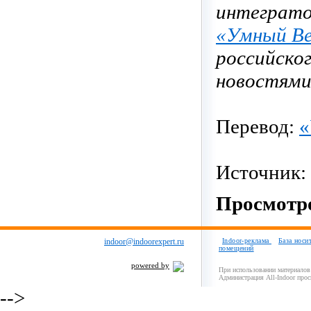
интеграто
«Умный В
российско
новостями 
Перевод:
«
Источник:
Просмотро
indoor@indoorexpert.ru
Indoor-реклама
База носи
помещений
powered by
При использовании материалов 
Администрация All-Indoor прос
-->