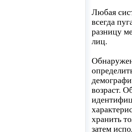
Любая сист
всегда пуг
разницу м
лиц.
Обнаружен
определит
демографич
возраст. 
идентифици
характерис
хранить то
затем испо