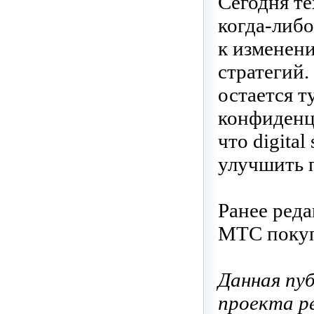
Сегодня те
когда-либо
к изменен
стратегий.
остается т
конфиденци
что digita
улучшить 
Ранее реда
МТС покуп
Данная пуб
проекта ре