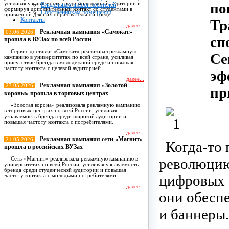
по
усиливая узнаваемость среди молодежной аудитории и
Владельцам indoor носителей
формируя дополнительный контакт со студентами в
Собственникам помещений
привычной для них образовательной среде.
Контакты
Тр
далее...
Рекламная кампания «Самокат»
03.06.2026
сп
прошла в ВУЗах по всей России
Сервис доставки «Самокат» реализовал рекламную
Се
кампанию в университетах по всей стране, усиливая
присутствие бренда в молодежной среде и повышая
частоту контакта с целевой аудиторией.
эф
далее...
Рекламная кампания «Золотой
27.05.2026
пр
короны» прошла в торговых центрах
«Золотая корона» реализовала рекламную кампанию
в торговых центрах по всей России, усиливая
узнаваемость бренда среди широкой аудитории и
повышая частоту контакта с потребителями.
далее...
Рекламная кампания сети «Магнит»
21.05.2026
Когда-то 
прошла в российских ВУЗах
революцию
Сеть «Магнит» реализовала рекламную кампанию в
университетах по всей России, усиливая узнаваемость
бренда среди студенческой аудитории и повышая
цифровых 
частоту контакта с молодыми потребителями.
далее...
они обесп
Все новости
и баннеры.