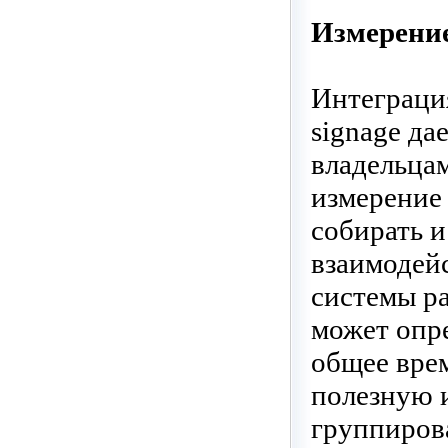
Измерение
Интеграция
signage д
владельцам
измерение
собирать и
взаимодейс
системы р
может опре
общее вре
полезную 
группирова