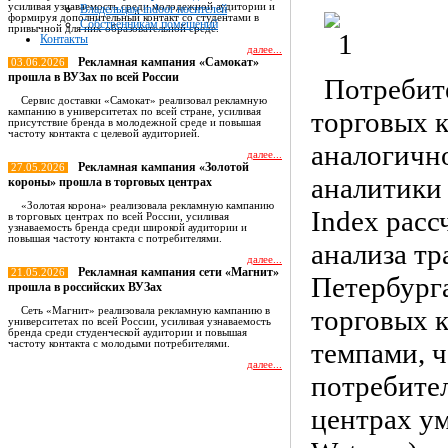
усиливая узнаваемость среди молодежной аудитории и
Владельцам indoor носителей
формируя дополнительный контакт со студентами в
Собственникам помещений
привычной для них образовательной среде.
Контакты
далее...
Рекламная кампания «Самокат»
03.06.2026
прошла в ВУЗах по всей России
Потребит
Сервис доставки «Самокат» реализовал рекламную
кампанию в университетах по всей стране, усиливая
торговых к
присутствие бренда в молодежной среде и повышая
частоту контакта с целевой аудиторией.
аналогичн
далее...
Рекламная кампания «Золотой
27.05.2026
аналитики
короны» прошла в торговых центрах
«Золотая корона» реализовала рекламную кампанию
Index расс
в торговых центрах по всей России, усиливая
узнаваемость бренда среди широкой аудитории и
повышая частоту контакта с потребителями.
анализа тр
далее...
Рекламная кампания сети «Магнит»
21.05.2026
Петербурга
прошла в российских ВУЗах
торговых 
Сеть «Магнит» реализовала рекламную кампанию в
университетах по всей России, усиливая узнаваемость
бренда среди студенческой аудитории и повышая
темпами, ч
частоту контакта с молодыми потребителями.
далее...
потребите
Все новости
центрах ум