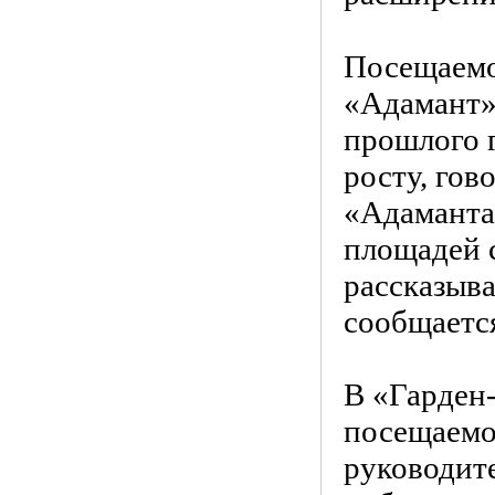
Посещаемо
«Адамант» 
прошлого г
росту, гов
«Адаманта
площадей с
рассказыва
сообщается
В «Гарден-
посещаемо
руководите