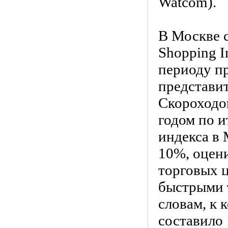
Watcom).
В Москве с
Shopping I
периоду пр
представи
Скороходо
годом по и
индекса в 
10%, оцени
торговых 
быстрыми 
словам, к 
составило