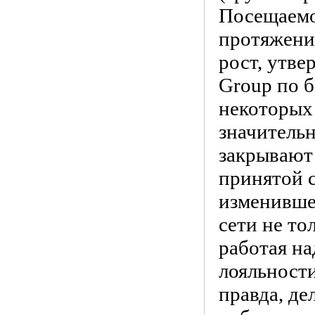
Посещаемо
протяжении
рост, утве
Group по б
некоторых 
значительн
закрывают 
принятой 
изменивше
сети не то
работая н
лояльности
правда, де