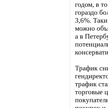
годом, в т
гораздо б
3,6%. Таки
можно объ
а в Петерб
потенциал
консерват
Трафик сни
гендиректо
трафик ста
торговые ц
покупатели
покупок и 