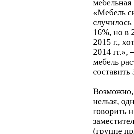
мебельная
«Мебель си
случилось
16%, но в 
2015 г., х
2014 гг.»,
мебель рас
составить 
Возможно,
нельзя, од
говорить н
заместител
(группе пр