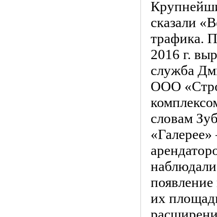
Крупнейши
сказали «В
трафика. П
2016 г. вы
служба Дм
ООО «Стро
комплексом
словам Зуб
«Галерее» 
арендаторо
наблюдалис
появление
их площади
расширени