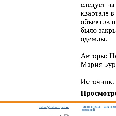
следует из
квартале в
объектов п
было закр
одежды.
Авторы: Н
Мария Бур
Источник:
Просмотро
indoor@indoorexpert.ru
Indoor-реклама
База носи
помещений