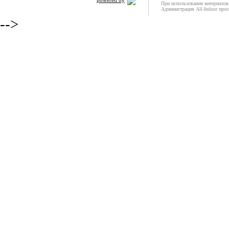
powered by
При использовании материалов 
Администрация All-Indoor прос
-->