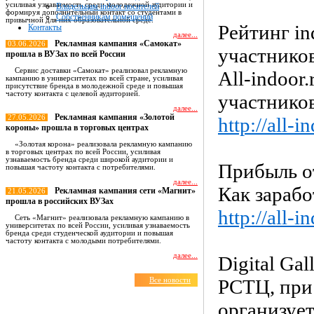
усиливая узнаваемость среди молодежной аудитории и
Владельцам indoor носителей
формируя дополнительный контакт со студентами в
Собственникам помещений
привычной для них образовательной среде.
Рейтинг in
Контакты
далее...
Рекламная кампания «Самокат»
03.06.2026
участнико
прошла в ВУЗах по всей России
Сервис доставки «Самокат» реализовал рекламную
All-indoor
кампанию в университетах по всей стране, усиливая
присутствие бренда в молодежной среде и повышая
частоту контакта с целевой аудиторией.
участников
далее...
Рекламная кампания «Золотой
27.05.2026
http://all-
короны» прошла в торговых центрах
«Золотая корона» реализовала рекламную кампанию
в торговых центрах по всей России, усиливая
узнаваемость бренда среди широкой аудитории и
Прибыль от
повышая частоту контакта с потребителями.
далее...
Как зарабо
Рекламная кампания сети «Магнит»
21.05.2026
прошла в российских ВУЗах
http://all-
Сеть «Магнит» реализовала рекламную кампанию в
университетах по всей России, усиливая узнаваемость
бренда среди студенческой аудитории и повышая
частоту контакта с молодыми потребителями.
далее...
Digital Gal
РСТЦ, при
Все новости
организуе