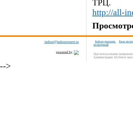
ТРЦ.
http://all-
Просмотро
indoor@indoorexpert.ru
Indoor-реклама
База носи
помещений
powered by
При использовании материалов 
Администрация All-Indoor прос
-->