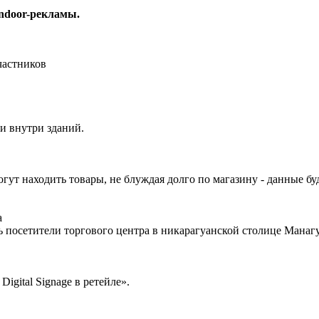
indoor-рекламы.
частников
и внутри зданий.
гут находить товары, не блуждая долго по магазину - данные бу
а
посетители торгового центра в никарагуанской столице Манагу
igital Signage в ретейле».