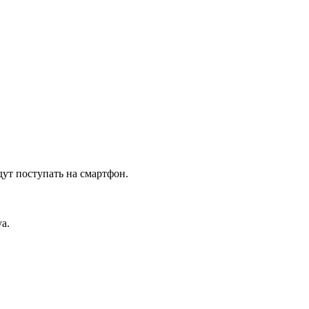
дут поступать на смартфон.
а.