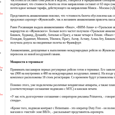
Частотность составит семь рейсов в неделю, говорится в официальном сообщен
и
подчёркивает, что стоимость билета на этом направлении составит от 63 евро (о
почти вдвое меньше тарифа, действующего на направлении Минск - Москва («
...
Представитель авиакомпании пояснил, что «стоимость билета обусловлена как 
предложил аэропорт «Жуковский», так и желанием авиакомпании привлечь пасс
Ранее Росавиация выдала авиакомпаниям «Ямал», «ВИМ-Авиа» и «Уральские а
маршрутов из «Жуковского». Больше всего частот получили «Уральские авиалини
Бишкек, Худжанд, Душанбе, Анталью и Прагу, а также четыре в Пекин. «Ямал» ч
Пловдив, Будапешт, Мюнхен, Тбилиси, Прагу, Актау, Астану, Алма-Ату, Бишк
...
получила допуск на ежедневные полеты во Франкфурт.
Авиакомпании, допущенные к выполнению международных рейсов из Жуковского
ю
перевозок из новой воздушной гавани.
Мощности в терминале
...
Принимать пассажиров первых регулярных рейсов готов и терминал. Его заявлен
т»
час (900 на внутренних и 480 на международных воздушных линиях). На входе у
комплексе расположены 18 стоек регистрации. Со временем будут установлены 
Помимо этого, уже подключены различные вендинговые аппараты, а также план
(соответствующее соглашение подписано с МТС) и киосков печати.
...
«У нас есть долгосрочное соглашение с оператором рекламы Primavera, - говоря
стенды».
и
«Кроме того, подписан контракт с Heinemann - это оператор Duty Free - он полн
магазин в «чистой» зоне ВВЛ», - рассказывает представитель аэропорта.