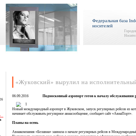
Федеральная база Ind
носителей
Городов
Носител
«Жуковский» вырулил на исполнительный
06.09.2016
Подмосковный аэропорт готов к началу обслуживания 
26
Новый международный аэропорт в Жуковском, запуск регулярных рейсов из кото
начинает обслуживать регулярное авиасообщение, сообщает сайт «АвиаПорт».
...
а
Планы на осень
Авиакомпания «Белавиа» заявила о начале регулярных рейсов в Международный
,