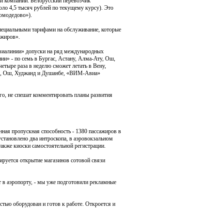
ии компании. Белорусский перевозчик
коло 4,5 тысяч рублей по текущему курсу). Это
Домодедово»).
специальными тарифами на обслуживание, которые
ажиров».
виалинии» допуски на ряд международных
и» - по семь в Бургас, Астану, Алма-Ату, Ош,
етыре раза в неделю сможет летать в Вену,
ек, Ош, Худжанд и Душанбе, «ВИМ-Авиа»
, не спешат комментировать планы развития
ная пропускная способность - 1380 пассажиров в
становлено два интроскопа, в аэровокзальном
также киоски самостоятельной регистрации.
ируется открытие магазинов сотовой связи
т в аэропорту, - мы уже подготовили рекламные
остью оборудован и готов к работе. Откроется и