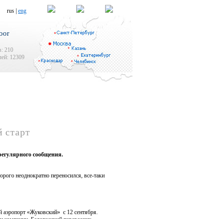
rus |
eng
oor
: 210
ей: 12309
 старт
регулярного сообщения.
рого неоднократно переносился, все-таки
 аэропорт «Жуковский» с 12 сентября.