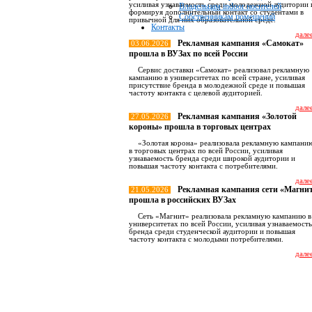
усиливая узнаваемость среди молодежной аудитории 
Владельцам indoor носителей
формируя дополнительный контакт со студентами в
Собственникам помещений
привычной для них образовательной среде.
Контакты
далее
Рекламная кампания «Самокат»
03.06.2026
прошла в ВУЗах по всей России
Сервис доставки «Самокат» реализовал рекламную
кампанию в университетах по всей стране, усиливая
присутствие бренда в молодежной среде и повышая
частоту контакта с целевой аудиторией.
далее
Рекламная кампания «Золотой
27.05.2026
короны» прошла в торговых центрах
«Золотая корона» реализовала рекламную кампани
в торговых центрах по всей России, усиливая
узнаваемость бренда среди широкой аудитории и
повышая частоту контакта с потребителями.
далее
Рекламная кампания сети «Магни
21.05.2026
прошла в российских ВУЗах
Сеть «Магнит» реализовала рекламную кампанию в
университетах по всей России, усиливая узнаваемость
бренда среди студенческой аудитории и повышая
частоту контакта с молодыми потребителями.
далее
Все новост