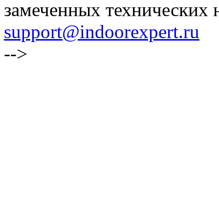
замеченных технических н
support@indoorexpert.ru
-->