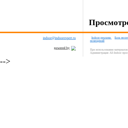
Просмотро
indoor@indoorexpert.ru
Indoor-реклама
База носи
помещений
powered by
При использовании материалов 
Администрация All-Indoor прос
-->