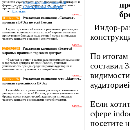
пр
усиливая узнаваемость среди молодежной аудитории и
Владельцам indoor носителей
формируя дополнительный контакт со студентами в
Собственникам помещений
привычной для них образовательной среде.
Контакты
бр
далее...
Рекламная кампания «Самокат»
03.06.2026
прошла в ВУЗах по всей России
Индор-ра
Сервис доставки «Самокат» реализовал рекламную
кампанию в университетах по всей стране, усиливая
конструкц
присутствие бренда в молодежной среде и повышая
частоту контакта с целевой аудиторией.
далее...
Рекламная кампания «Золотой
27.05.2026
короны» прошла в торговых центрах
По итогам
«Золотая корона» реализовала рекламную кампанию
составил 3
в торговых центрах по всей России, усиливая
узнаваемость бренда среди широкой аудитории и
повышая частоту контакта с потребителями.
видимости 
далее...
Рекламная кампания сети «Магнит»
21.05.2026
аудиторие
прошла в российских ВУЗах
Сеть «Магнит» реализовала рекламную кампанию в
университетах по всей России, усиливая узнаваемость
бренда среди студенческой аудитории и повышая
частоту контакта с молодыми потребителями.
Если хотит
далее...
сфере indo
Все новости
посетите 