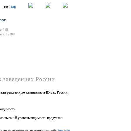
rus |
eng
oor
: 210
ей: 12309
х заведениях России
вала рекламную кампанию в ВУЗах России,
ходимости.
ило высокий уровень видимости продукта и