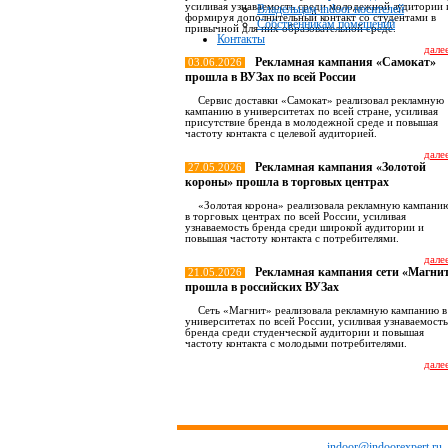
усиливая узнаваемость среди молодежной аудитории 
Владельцам indoor носителей
формируя дополнительный контакт со студентами в
Собственникам помещений
привычной для них образовательной среде.
Контакты
далее
Рекламная кампания «Самокат»
03.06.2026
прошла в ВУЗах по всей России
Сервис доставки «Самокат» реализовал рекламную
кампанию в университетах по всей стране, усиливая
присутствие бренда в молодежной среде и повышая
частоту контакта с целевой аудиторией.
далее
Рекламная кампания «Золотой
27.05.2026
короны» прошла в торговых центрах
«Золотая корона» реализовала рекламную кампани
в торговых центрах по всей России, усиливая
узнаваемость бренда среди широкой аудитории и
повышая частоту контакта с потребителями.
далее
Рекламная кампания сети «Магни
21.05.2026
прошла в российских ВУЗах
Сеть «Магнит» реализовала рекламную кампанию в
университетах по всей России, усиливая узнаваемость
бренда среди студенческой аудитории и повышая
частоту контакта с молодыми потребителями.
далее
Все новост
indoor@indoorexpert.ru