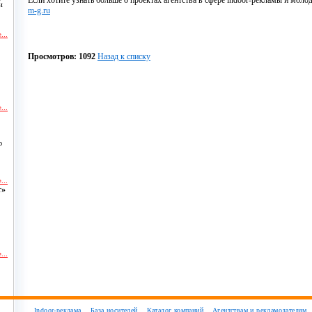
Если хотите узнать больше о проектах агентства в сфере indoor-рекламы и моло
и
m-g.ru
...
Просмотров: 1092
Назад к списку
...
ю
...
т»
...
и
Indoor-реклама
База носителей
Каталог компаний
Агентствам и рекламодателям