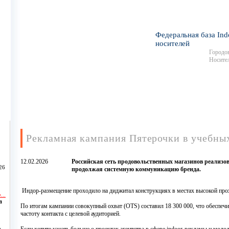
Федеральная база Ind
носителей
Городов
Носител
Рекламная кампания Пятерочки в учебны
12.02.2026
Российская сеть продовольственных магазинов реализо
26
продолжая системную коммуникацию бренда.
Индор-размещение проходило на диджитал конструкциях в местах высокой про
...
а
По итогам кампании совокупный охват (OTS) составил 18 300 000, что обеспеч
частоту контакта с целевой аудиторией.
,