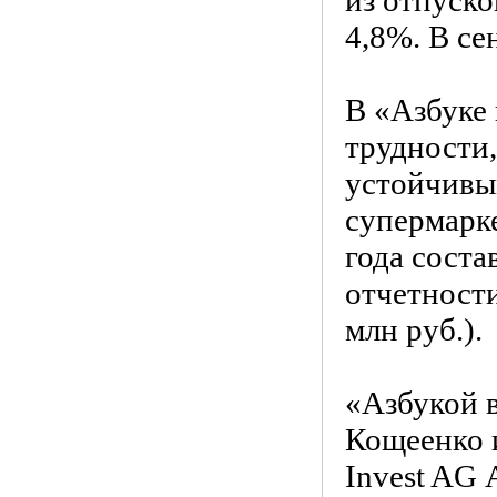
из отпуско
4,8%. В се
В «Азбуке 
трудности,
устойчивы
супермарке
года соста
отчетност
млн руб.).
«Азбукой 
Кощеенко 
Invest AG