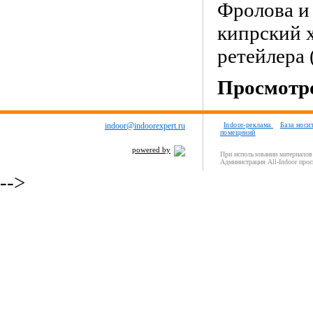
Фролова и 
кипрский 
ретейлера 
Просмотро
indoor@indoorexpert.ru
Indoor-реклама
База носи
помещений
powered by
При использовании материалов 
Администрация All-Indoor прос
-->