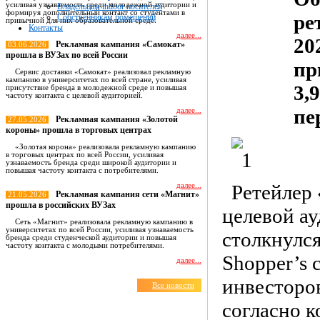
усиливая узнаваемость среди молодежной аудитории и
Владельцам indoor носителей
формируя дополнительный контакт со студентами в
ре
Собственникам помещений
привычной для них образовательной среде.
Контакты
далее...
20
Рекламная кампания «Самокат»
03.06.2026
прошла в ВУЗах по всей России
пр
Сервис доставки «Самокат» реализовал рекламную
кампанию в университетах по всей стране, усиливая
3,
присутствие бренда в молодежной среде и повышая
частоту контакта с целевой аудиторией.
пе
далее...
Рекламная кампания «Золотой
27.05.2026
короны» прошла в торговых центрах
«Золотая корона» реализовала рекламную кампанию
в торговых центрах по всей России, усиливая
узнаваемость бренда среди широкой аудитории и
повышая частоту контакта с потребителями.
Ретейлер 
далее...
Рекламная кампания сети «Магнит»
21.05.2026
прошла в российских ВУЗах
целевой ау
Сеть «Магнит» реализовала рекламную кампанию в
университетах по всей России, усиливая узнаваемость
столкнулся
бренда среди студенческой аудитории и повышая
частоту контакта с молодыми потребителями.
Shopper’s 
далее...
инвесторо
Все новости
согласно к