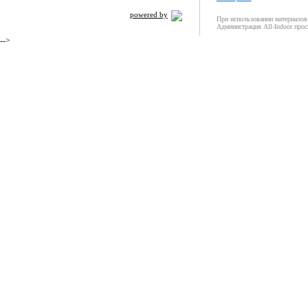
powered by
При использовании материалов 
Администрация All-Indoor прос
-->