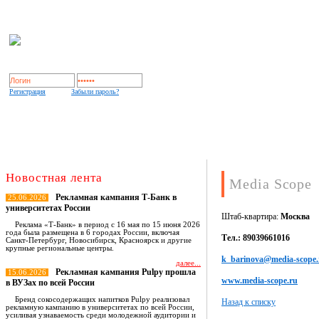
Регистрация
Забыли пароль?
Indoor Expert
О рынке OOH/indoor
База носителей
Новостная лента
Media Scope
Рекламная кампания Т-Банк в
25.06.2026
университетах России
Штаб-квартира:
Москва
Реклама «Т-Банк» в период с 16 мая по 15 июня 2026
года была размещена в 6 городах России, включая
Тел.: 89039661016
Санкт-Петербург, Новосибирск, Красноярск и другие
крупные региональные центры.
k_barinova@media-scope.
далее...
Рекламная кампания Pulpy прошла
15.06.2026
www.media-scope.ru
в ВУЗах по всей России
Бренд сокосодержащих напитков Pulpy реализовал
Назад к списку
рекламную кампанию в университетах по всей России,
усиливая узнаваемость среди молодежной аудитории и