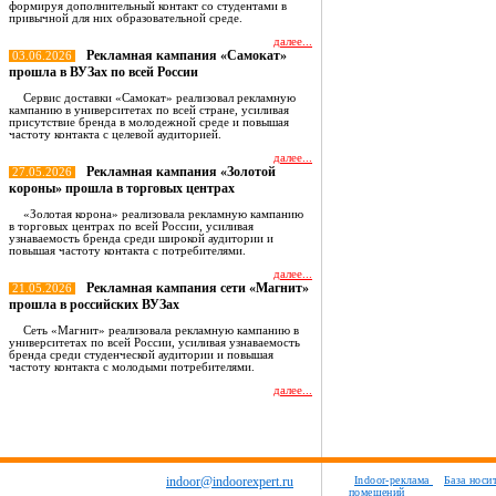
формируя дополнительный контакт со студентами в
привычной для них образовательной среде.
далее...
Рекламная кампания «Самокат»
03.06.2026
прошла в ВУЗах по всей России
Сервис доставки «Самокат» реализовал рекламную
кампанию в университетах по всей стране, усиливая
присутствие бренда в молодежной среде и повышая
частоту контакта с целевой аудиторией.
далее...
Рекламная кампания «Золотой
27.05.2026
короны» прошла в торговых центрах
«Золотая корона» реализовала рекламную кампанию
в торговых центрах по всей России, усиливая
узнаваемость бренда среди широкой аудитории и
повышая частоту контакта с потребителями.
далее...
Рекламная кампания сети «Магнит»
21.05.2026
прошла в российских ВУЗах
Сеть «Магнит» реализовала рекламную кампанию в
университетах по всей России, усиливая узнаваемость
бренда среди студенческой аудитории и повышая
частоту контакта с молодыми потребителями.
далее...
Все новости
indoor@indoorexpert.ru
Indoor-реклама
База носи
помещений