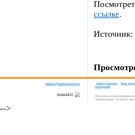
Посмотрет
ссылке
.
Источник:
Просмотро
indoor@indoorexpert.ru
Indoor-реклама
База носи
помещений
powered by
При использовании материалов 
Администрация All-Indoor прос
-->