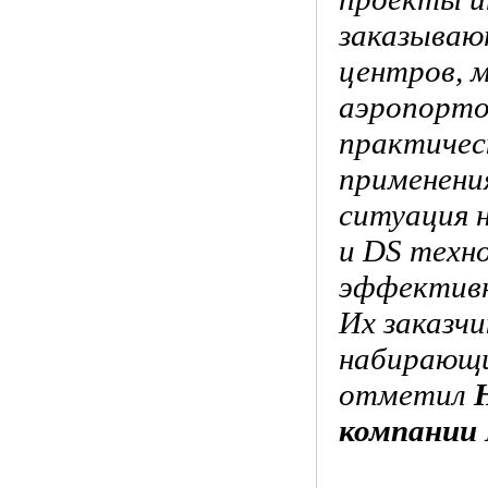
заказываю
центров, м
аэропортов
практичес
применени
ситуация 
и DS техн
эффектив
Их заказч
набирающи
отметил
компании I