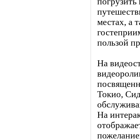
погрузить 
путешестви
местах, а 
гостеприим
пользой пр
На видеос
видеороли
посвященн
Токио, Сид
обслужива
На интера
отображает
пожелание