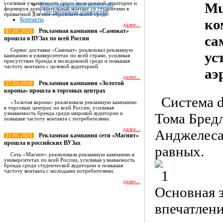
Mu
усиливая узнаваемость среди молодежной аудитории и
Владельцам indoor носителей
формируя дополнительный контакт со студентами в
Собственникам помещений
привычной для них образовательной среде.
Контакты
ко
далее...
Рекламная кампания «Самокат»
03.06.2026
са
прошла в ВУЗах по всей России
Сервис доставки «Самокат» реализовал рекламную
ус
кампанию в университетах по всей стране, усиливая
присутствие бренда в молодежной среде и повышая
частоту контакта с целевой аудиторией.
аэ
далее...
Рекламная кампания «Золотой
27.05.2026
короны» прошла в торговых центрах
Система d
«Золотая корона» реализовала рекламную кампанию
в торговых центрах по всей России, усиливая
узнаваемость бренда среди широкой аудитории и
Тома Бред
повышая частоту контакта с потребителями.
далее...
Анджелеса
Рекламная кампания сети «Магнит»
21.05.2026
прошла в российских ВУЗах
равных.
Сеть «Магнит» реализовала рекламную кампанию в
университетах по всей России, усиливая узнаваемость
бренда среди студенческой аудитории и повышая
частоту контакта с молодыми потребителями.
далее...
Основная з
Все новости
впечатлени