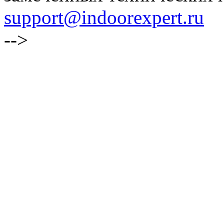
support@indoorexpert.ru
-->