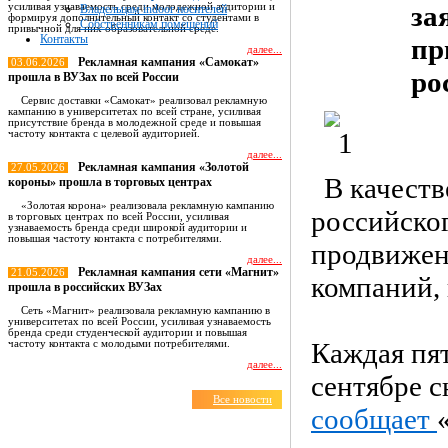
за
усиливая узнаваемость среди молодежной аудитории и
Владельцам indoor носителей
формируя дополнительный контакт со студентами в
Собственникам помещений
привычной для них образовательной среде.
Контакты
пр
далее...
Рекламная кампания «Самокат»
03.06.2026
ро
прошла в ВУЗах по всей России
Сервис доставки «Самокат» реализовал рекламную
кампанию в университетах по всей стране, усиливая
присутствие бренда в молодежной среде и повышая
частоту контакта с целевой аудиторией.
далее...
Рекламная кампания «Золотой
27.05.2026
В качест
короны» прошла в торговых центрах
«Золотая корона» реализовала рекламную кампанию
российско
в торговых центрах по всей России, усиливая
узнаваемость бренда среди широкой аудитории и
повышая частоту контакта с потребителями.
продвижен
далее...
Рекламная кампания сети «Магнит»
21.05.2026
компаний, 
прошла в российских ВУЗах
Сеть «Магнит» реализовала рекламную кампанию в
университетах по всей России, усиливая узнаваемость
бренда среди студенческой аудитории и повышая
Каждая пя
частоту контакта с молодыми потребителями.
далее...
сентябре с
Все новости
сообщает