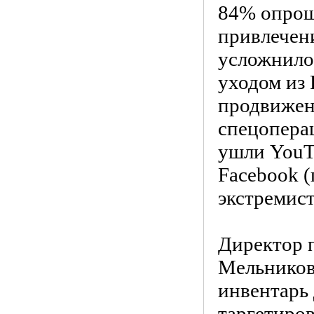
84% опрош
привлечен
усложнилос
уходом из
продвижен
спецопера
ушли YouTu
Facebook 
экстремист
Директор 
Мельников 
инвентарь 
таргетиро