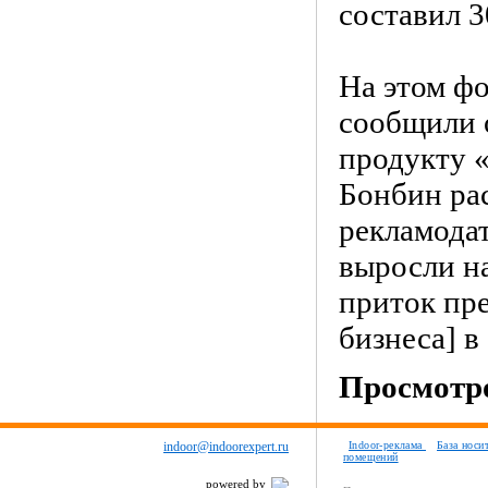
составил 
На этом ф
сообщили 
продукту 
Бонбин рас
рекламода
выросли н
приток пр
бизнеса] в 
Просмотро
indoor@indoorexpert.ru
Indoor-реклама
База носи
помещений
powered by