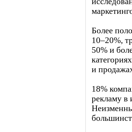
исследован
маркетинго
Более поло
10–20%, т
50% и бол
категориях
и продажа
18% компа
рекламу в 
Неизменны
большинст