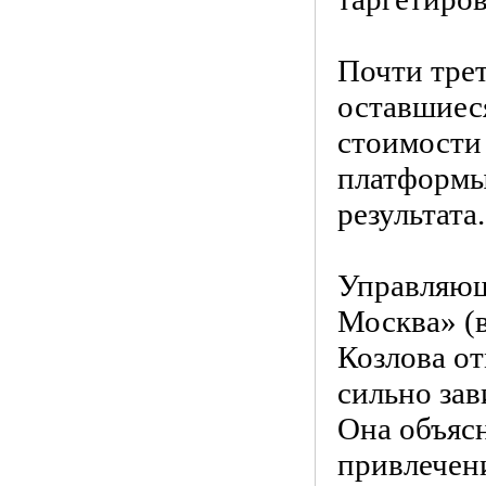
Почти трет
оставшиеся
стоимости 
платформы
результата.
Управляющ
Москва» (в
Козлова от
сильно зав
Она объясн
привлечени