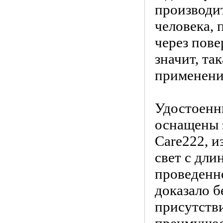
производит
человека, 
через пове
значит, та
применени
Удостоенны
оснащены 
Care222, 
свет с дли
проведенно
доказало б
присутств