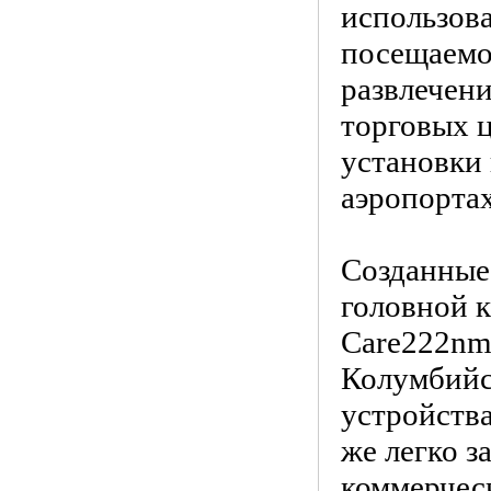
использов
посещаемо
развлечени
торговых ц
установки
аэропортах
Созданные 
головной к
Care222nm
Колумбийс
устройства
же легко з
коммерчес