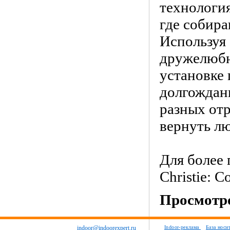
технология
где собира
Используя
дружелюбн
установке 
долгождан
разных отр
вернуть л
Для более
Christie: C
Просмотро
indoor@indoorexpert.ru
Indoor-реклама
База носи