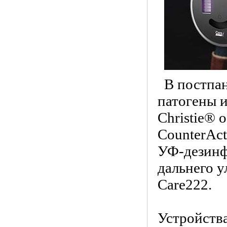
В постпа
патогены и
Christie® 
CounterAct
УФ-дезинф
дальнего у
Care222.
Устройства