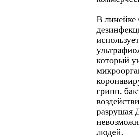
В линейке 
дезинфекци
используе
ультрафиол
который у
микроорга
коронавир
грипп, бак
воздейств
разрушая 
невозможн
людей.