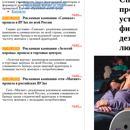
усиливая узнаваемость среди молодежной аудитории и
Владельцам indoor носителей
формируя дополнительный контакт со студентами в
пр
Собственникам помещений
привычной для них образовательной среде.
Контакты
далее...
ус
Рекламная кампания «Самокат»
03.06.2026
прошла в ВУЗах по всей России
фи
Сервис доставки «Самокат» реализовал рекламную
кампанию в университетах по всей стране, усиливая
де
присутствие бренда в молодежной среде и повышая
частоту контакта с целевой аудиторией.
лю
далее...
Рекламная кампания «Золотой
27.05.2026
короны» прошла в торговых центрах
«Золотая корона» реализовала рекламную кампанию
в торговых центрах по всей России, усиливая
узнаваемость бренда среди широкой аудитории и
повышая частоту контакта с потребителями.
далее...
Рекламная кампания сети «Магнит»
21.05.2026
прошла в российских ВУЗах
Сеть «Магнит» реализовала рекламную кампанию в
университетах по всей России, усиливая узнаваемость
бренда среди студенческой аудитории и повышая
частоту контакта с молодыми потребителями.
далее...
Все новости