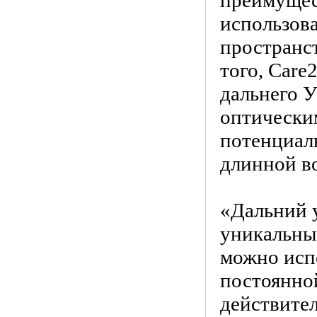
преимущес
использова
пространс
того, Care
дальнего 
оптически
потенциал
длинной во
«Дальний у
уникальные
можно испо
постоянной
действите