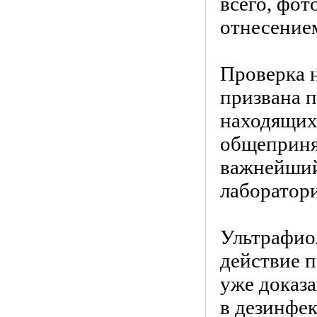
всего, фот
отнесением
Проверка 
призвана 
находящих
общеприня
важнейший
лаборатор
Ультрафио
действие 
уже доказа
в дезинфе