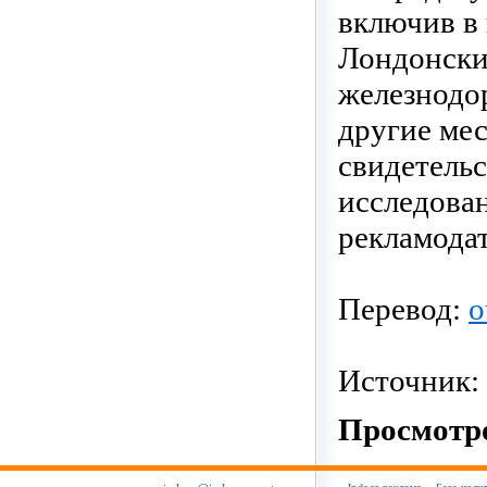
включив в 
Лондонски
железнодо
другие ме
свидетель
исследова
рекламодат
Перевод:
o
Источник:
Просмотро