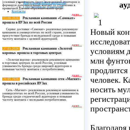
ау
усиливая узнаваемость среди молодежной аудитории и
Владельцам indoor носителей
формируя дополнительный контакт со студентами в
Собственникам помещений
привычной для них образовательной среде.
Контакты
далее...
Рекламная кампания «Самокат»
03.06.2026
прошла в ВУЗах по всей России
Новый кон
Сервис доставки «Самокат» реализовал рекламную
кампанию в университетах по всей стране, усиливая
присутствие бренда в молодежной среде и повышая
исследоват
частоту контакта с целевой аудиторией.
далее...
Рекламная кампания «Золотой
условиям д
27.05.2026
короны» прошла в торговых центрах
млн фунтов
«Золотая корона» реализовала рекламную кампанию
в торговых центрах по всей России, усиливая
узнаваемость бренда среди широкой аудитории и
продлится 
повышая частоту контакта с потребителями.
далее...
человек. К
Рекламная кампания сети «Магнит»
21.05.2026
прошла в российских ВУЗах
носить му
Сеть «Магнит» реализовала рекламную кампанию в
университетах по всей России, усиливая узнаваемость
регистрац
бренда среди студенческой аудитории и повышая
частоту контакта с молодыми потребителями.
пространст
далее...
Все новости
Благодаря