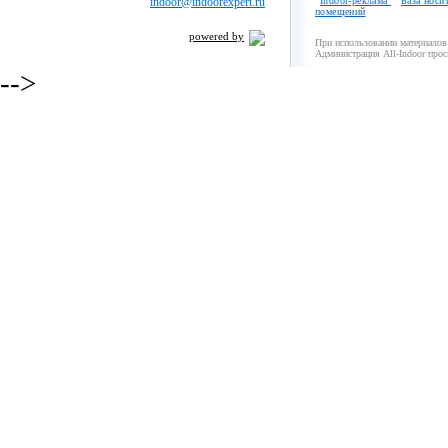
indoor@indoorexpert.ru
Indoor-реклама
База носи
помещений
powered by
При использовании материалов 
Администрация All-Indoor прос
-->