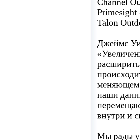
Channel Ou
Primesight
Talon Outd
Джеймс Уи
«Увеличен
расширить 
происходит
меняющемс
наши данны
перемещаю
внутри и 
Мы рады у