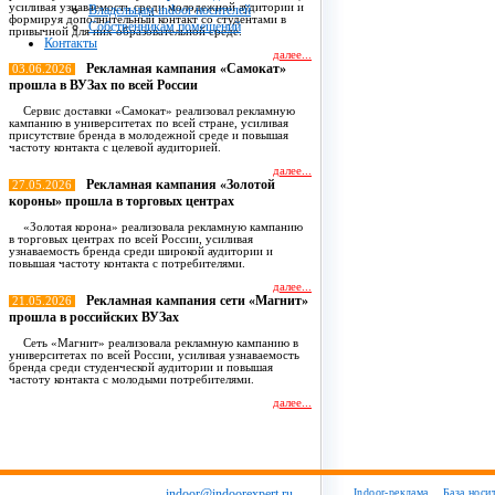
усиливая узнаваемость среди молодежной аудитории и
Владельцам indoor носителей
формируя дополнительный контакт со студентами в
Собственникам помещений
привычной для них образовательной среде.
Контакты
далее...
Рекламная кампания «Самокат»
03.06.2026
прошла в ВУЗах по всей России
Сервис доставки «Самокат» реализовал рекламную
кампанию в университетах по всей стране, усиливая
присутствие бренда в молодежной среде и повышая
частоту контакта с целевой аудиторией.
далее...
Рекламная кампания «Золотой
27.05.2026
короны» прошла в торговых центрах
«Золотая корона» реализовала рекламную кампанию
в торговых центрах по всей России, усиливая
узнаваемость бренда среди широкой аудитории и
повышая частоту контакта с потребителями.
далее...
Рекламная кампания сети «Магнит»
21.05.2026
прошла в российских ВУЗах
Сеть «Магнит» реализовала рекламную кампанию в
университетах по всей России, усиливая узнаваемость
бренда среди студенческой аудитории и повышая
частоту контакта с молодыми потребителями.
далее...
Все новости
indoor@indoorexpert.ru
Indoor-реклама
База носи