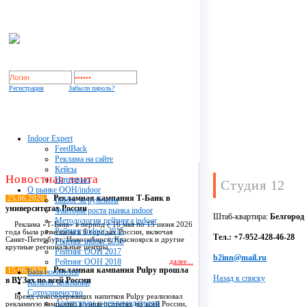
Регистрация
Забыли пароль?
Indoor Expert
FeedBack
Реклама на сайте
Кейсы
Новостная лента
Интервью
Студия 12
О рынке OOH/indoor
Рекламная кампания Т-Банк в
25.06.2026
Indoor за рубежом
университетах России
Факторы роста рынка indoor
Штаб-квартира:
Белгород
Методология рейтинга indoor
Реклама «Т-Банк» в период с 16 мая по 15 июня 2026
Рейтинг indoor 2015
года была размещена в 6 городах России, включая
Тел.: +7-952-428-46-28
Санкт-Петербург, Новосибирск, Красноярск и другие
Рейтинг indoor 2016
крупные региональные центры.
Рейтинг OOH 2017
b2inn@mail.ru
Рейтинг OOH 2018
далее...
Рекламная кампания Pulpy прошла
15.06.2026
База носителей
Назад к списку
в ВУЗах по всей России
Каталог компаний
Сотрудничество
Бренд сокосодержащих напитков Pulpy реализовал
Агентствам и рекламодателям
рекламную кампанию в университетах по всей России,