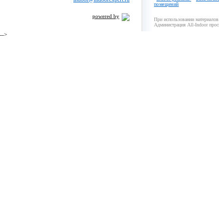
помещений
powered by
При использовании материалов 
Администрация All-Indoor прос
-->