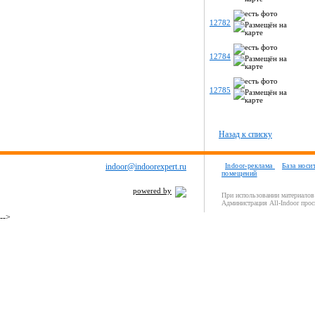
12782
12784
12785
Назад к списку
indoor@indoorexpert.ru
Indoor-реклама
База носи
помещений
powered by
При использовании материалов 
Администрация All-Indoor прос
-->