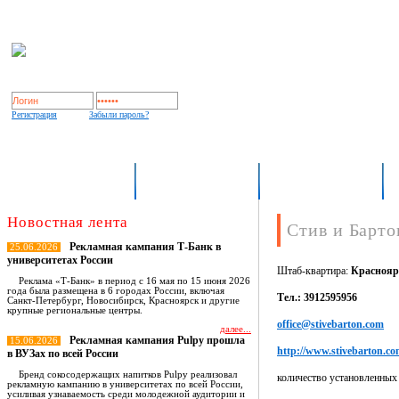
Регистрация
Забыли пароль?
Indoor Expert
О рынке OOH/indoor
База носителей
Новостная лента
Стив и Барто
Рекламная кампания Т-Банк в
25.06.2026
университетах России
Штаб-квартира:
Краснояр
Реклама «Т-Банк» в период с 16 мая по 15 июня 2026
года была размещена в 6 городах России, включая
Тел.: 3912595956
Санкт-Петербург, Новосибирск, Красноярск и другие
крупные региональные центры.
office@stivebarton.com
далее...
Рекламная кампания Pulpy прошла
15.06.2026
http://www.stivebarton.co
в ВУЗах по всей России
Бренд сокосодержащих напитков Pulpy реализовал
количество установленных
рекламную кампанию в университетах по всей России,
усиливая узнаваемость среди молодежной аудитории и