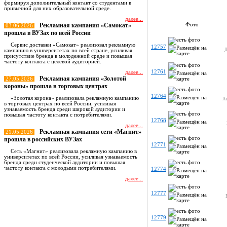
формируя дополнительный контакт со студентами в
привычной для них образовательной среде.
далее...
Рекламная кампания «Самокат»
Фото
03.06.2026
прошла в ВУЗах по всей России
Сервис доставки «Самокат» реализовал рекламную
12757
Д
кампанию в университетах по всей стране, усиливая
присутствие бренда в молодежной среде и повышая
частоту контакта с целевой аудиторией.
12761
далее...
Рекламная кампания «Золотой
27.05.2026
короны» прошла в торговых центрах
12764
«Золотая корона» реализовала рекламную кампанию
Ак
в торговых центрах по всей России, усиливая
узнаваемость бренда среди широкой аудитории и
повышая частоту контакта с потребителями.
12768
далее...
Рекламная кампания сети «Магнит»
21.05.2026
прошла в российских ВУЗах
12771
Сеть «Магнит» реализовала рекламную кампанию в
университетах по всей России, усиливая узнаваемость
бренда среди студенческой аудитории и повышая
частоту контакта с молодыми потребителями.
12774
далее...
12777
Все новости
12779