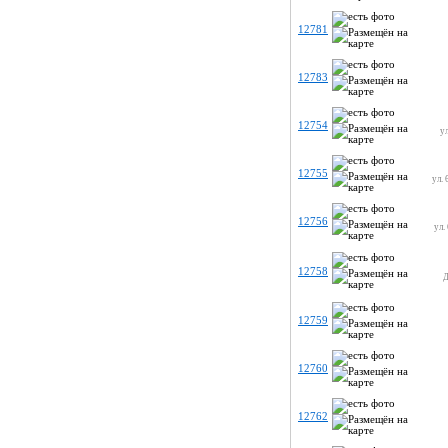
12781
12783
12754
ул
12755
ул. 
12756
ул.
12758
Д
12759
12760
12762