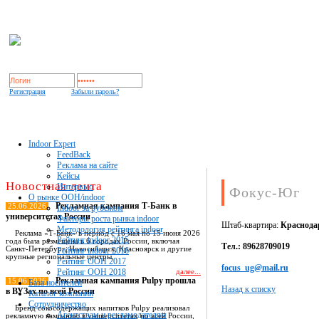
Регистрация
Забыли пароль?
Indoor Expert
FeedBack
Реклама на сайте
Кейсы
Новостная лента
Интервью
Фокус-Юг
О рынке OOH/indoor
Рекламная кампания Т-Банк в
25.06.2026
Indoor за рубежом
университетах России
Факторы роста рынка indoor
Штаб-квартира:
Краснода
Методология рейтинга indoor
Реклама «Т-Банк» в период с 16 мая по 15 июня 2026
Рейтинг indoor 2015
года была размещена в 6 городах России, включая
Тел.: 89628709019
Санкт-Петербург, Новосибирск, Красноярск и другие
Рейтинг indoor 2016
крупные региональные центры.
Рейтинг OOH 2017
focus_ug@mail.ru
Рейтинг OOH 2018
далее...
Рекламная кампания Pulpy прошла
15.06.2026
База носителей
Назад к списку
в ВУЗах по всей России
Каталог компаний
Сотрудничество
Бренд сокосодержащих напитков Pulpy реализовал
Агентствам и рекламодателям
рекламную кампанию в университетах по всей России,