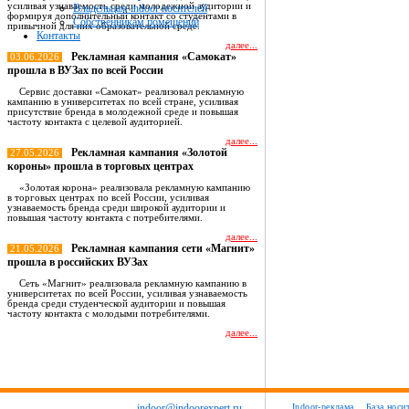
усиливая узнаваемость среди молодежной аудитории и
Владельцам indoor носителей
формируя дополнительный контакт со студентами в
Собственникам помещений
привычной для них образовательной среде.
Контакты
далее...
Рекламная кампания «Самокат»
03.06.2026
прошла в ВУЗах по всей России
Сервис доставки «Самокат» реализовал рекламную
кампанию в университетах по всей стране, усиливая
присутствие бренда в молодежной среде и повышая
частоту контакта с целевой аудиторией.
далее...
Рекламная кампания «Золотой
27.05.2026
короны» прошла в торговых центрах
«Золотая корона» реализовала рекламную кампанию
в торговых центрах по всей России, усиливая
узнаваемость бренда среди широкой аудитории и
повышая частоту контакта с потребителями.
далее...
Рекламная кампания сети «Магнит»
21.05.2026
прошла в российских ВУЗах
Сеть «Магнит» реализовала рекламную кампанию в
университетах по всей России, усиливая узнаваемость
бренда среди студенческой аудитории и повышая
частоту контакта с молодыми потребителями.
далее...
Все новости
indoor@indoorexpert.ru
Indoor-реклама
База носи