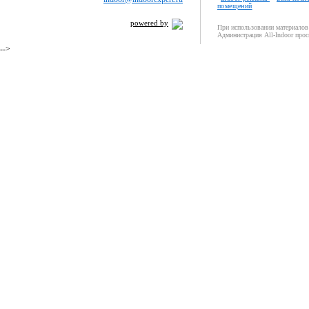
помещений
powered by
При использовании материалов 
Администрация All-Indoor прос
-->