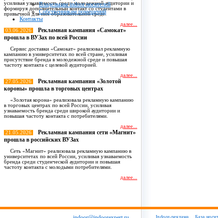
усиливая узнаваемость среди молодежной аудитории и
Владельцам indoor носителей
формируя дополнительный контакт со студентами в
Собственникам помещений
привычной для них образовательной среде.
Контакты
далее...
Рекламная кампания «Самокат»
03.06.2026
прошла в ВУЗах по всей России
Сервис доставки «Самокат» реализовал рекламную
кампанию в университетах по всей стране, усиливая
присутствие бренда в молодежной среде и повышая
частоту контакта с целевой аудиторией.
далее...
Рекламная кампания «Золотой
27.05.2026
короны» прошла в торговых центрах
«Золотая корона» реализовала рекламную кампанию
в торговых центрах по всей России, усиливая
узнаваемость бренда среди широкой аудитории и
повышая частоту контакта с потребителями.
далее...
Рекламная кампания сети «Магнит»
21.05.2026
прошла в российских ВУЗах
Сеть «Магнит» реализовала рекламную кампанию в
университетах по всей России, усиливая узнаваемость
бренда среди студенческой аудитории и повышая
частоту контакта с молодыми потребителями.
далее...
Все новости
indoor@indoorexpert.ru
Indoor-реклама
База носи