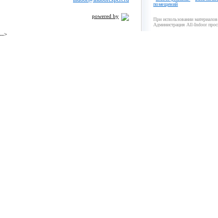
помещений
powered by
При использовании материалов 
Администрация All-Indoor прос
-->