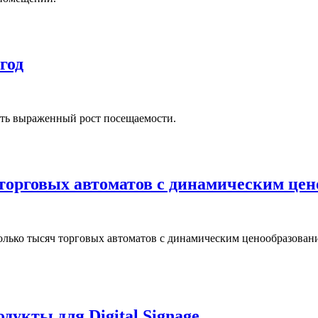
год
ать выраженный рост посещаемости.
торговых автоматов с динамическим це
есколько тысяч торговых автоматов с динамическим ценообразова
дукты для Digital Signage