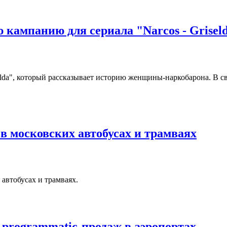
 кампанию для сериала "Narcos - Grisel
iselda", который рассказывает историю женщины-наркобарона. В с
 в московских автобусах и трамваях
 автобусах и трамваях.
 programmatic-продаж в аэропортах