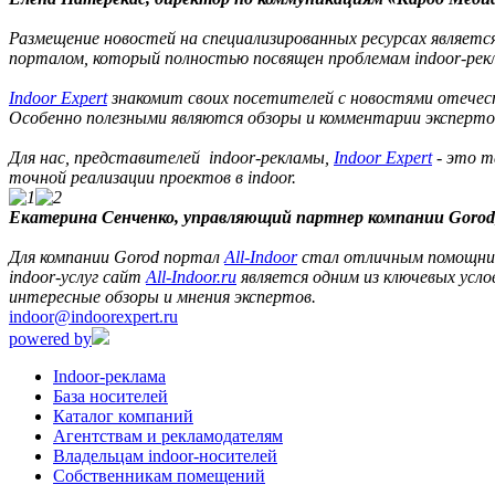
Размещение новостей на специализированных ресурсах являетс
порталом, который полностью посвящен проблемам indoor-рек
Indoor Expert
знакомит своих посетителей с новостями отечест
Особенно полезными являются обзоры и комментарии экспертов
Для нас, представителей indoor-рекламы,
Indoor Expert
- это т
точной реализации проектов в indoor.
Екатерина Сенченко, управляющий партнер компании Gorod
Для компании Gorod портал
All-Indoor
стал отличным помощнико
indoor-услуг сайт
All-Indoor.ru
является одним из ключевых усл
интересные обзоры и мнения экспертов.
indoor@indoorexpert.ru
powered by
Indoor-реклама
База носителей
Каталог компаний
Агентствам и рекламодателям
Владельцам indoor-носителей
Собственникам помещений