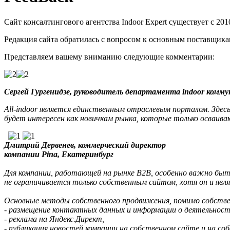
Сайт консалтингового агентства Indoor Expert существует с 201
Редакция сайта обратилась с вопросом к основным поставщикам 
Представляем вашему вниманию следующие комментарии:
Сергей Гургенидзе, руководитель департамента indoor комм
All-indoor является единственным отраслевым порталом. Здес
будет интересен как новичкам рынка, которые только осваива
Дмитрий Дервенев,
коммерческий директор
компании Pina, Екатеринбург
Для компании, работающей на рынке B2B, особенно важно быть
не ограничивается только собственным сайтом, хотя он и явл
Основные методы собственного продвижения, помимо собствен
- размещение контактных данных и информации о деятельност
- реклама на Яндекс.Директ,
- публикация новостей компании на собственном сайте и на со