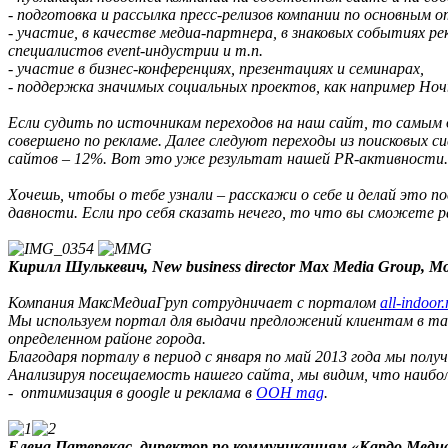
- подготовка и рассылка пресс-релизов компании по основным
- участие, в качестве медиа-партнера, в знаковых событиях 
специалистов event-индустрии и т.п.
- участие в бизнес-конференциях, презентациях и семинарах,
- поддержка значимых социальных проектов, как например Ночь м
Если судить по источникам переходов на наш сайт, то самым 
совершено по рекламе. Далее следуют переходы из поисковых с
сайтов – 12%. Вот это уже результат нашей PR-активности. Зд
Хочешь, чтобы о тебе узнали – расскажи о себе и делай это п
давности. Если про себя сказать нечего, то что вы сможете р
Кирилл Шулькевич, New business director Max Media Group, М
Компания МаксМедиаГруп сотрудничает с порталом
all-indoor.
Мы используем портал для выдачи предложений клиентам в та
определенном районе города.
Благодаря порталу
в период с января по май 2013 года мы полу
Анализируя посещаемость нашего сайта, мы видим, что наибол
- оптимизация в google и реклама в
OOH mag
.
Елена Патерекас, директор по коммуникациям «Кардо Медиа