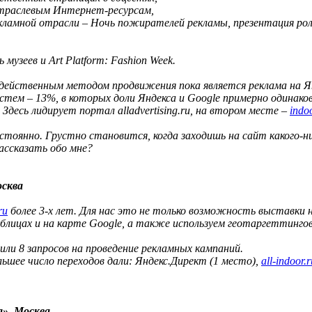
 отраслевым Интернет-ресурсам,
рекламной отрасли – Ночь пожирателей рекламы, презентация ро
узеев и Art Platform: Fashion Week.
действенным методом продвижения пока является реклама на Ян
истем – 13%, в которых доли Яндекса и Google примерно одинако
есь лидирует портал alladvertising.ru, на втором месте –
indo
остоянно. Грустно становится, когда заходишь на сайт какого-
ассказать обо мне?
осква
ru
более 3-х лет. Для нас это не только возможность выставки 
блицах и на карте Google, а также используем геотаргеттинго
чили 8 запросов на проведение рекламных кампаний.
ьшее число переходов дали: Яндекс.Директ (1 место),
all-indoor.r
», Москва