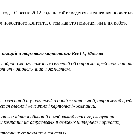
0 года. С осени 2012 года на сайте ведется ежедневная новостна
новостного контента, о том как это помогает им в их работе.
уникаций
и торгового маркетинга BeeTL, Москва
ь собрано много полезных сведений об отрасли, представлена а
ют эту отрасль, так и экспертам.
 известной и узнаваемой в профессиональной, отраслевой среде
яется главной «визитной карточкой» компании.
ного сайта в обычной и мобильной версиях, следующие:
и компании на отраслевых и деловых интернет-порталах,
бственных страницах в соцсетях,