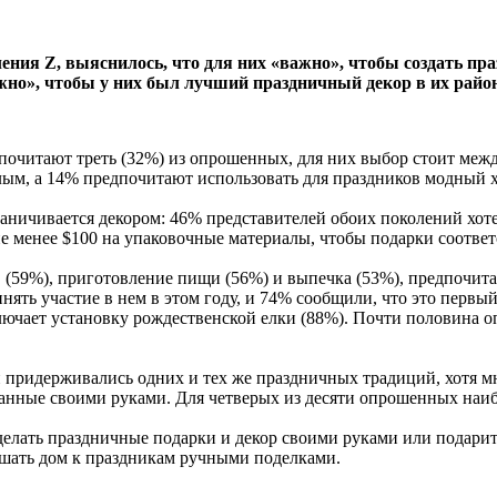
ения Z, выяснилось, что для них «важно», чтобы создать пр
жно», чтобы у них был лучший праздничный декор в их район
почитают треть (32%) из опрошенных, для них выбор стоит между
лым, а 14% предпочитают использовать для праздников модный 
раничивается декором: 46% представителей обоих поколений хот
не менее $100 на упаковочные материалы, чтобы подарки соответ
59%), приготовление пищи (56%) и выпечка (53%), предпочитаю
ять участие в нем в этом году, и 74% сообщили, что это первый
ключает установку рождественской елки (88%). Почти половина 
и придерживались одних и тех же праздничных традиций, хотя м
ланные своими руками. Для четверых из десяти опрошенных наи
сделать праздничные подарки и декор своими руками или пода
рашать дом к праздникам ручными поделками.