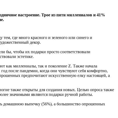
аздничное настроение. Трое из пяти миллениалов и 41%
е.
 тем, где много красного и зеленого или синего и
художественный декор.
ели бы, чтобы их подарки просто соответствовали
ствовали эстетике.
т как миллениалы, так и поколение Z. Также начала
 год после пандемии, когда они чувствуют себя комфортно,
опрошенных предпочитают искусственную елку настоящей, а
ногие также открыты для создания новых. Целью опроса также
более значимыми являются подарки ручной работы.
рить домашнюю выпечку (56%), а большинство опрошенных