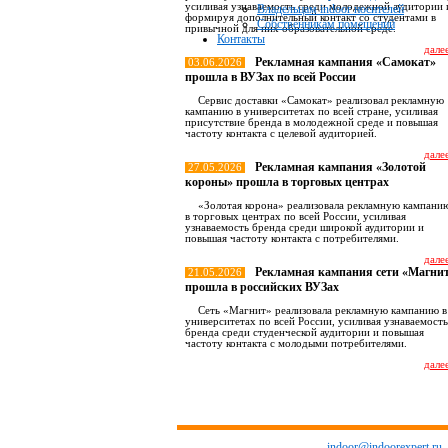
усиливая узнаваемость среди молодежной аудитории 
Владельцам indoor носителей
формируя дополнительный контакт со студентами в
Собственникам помещений
привычной для них образовательной среде.
Контакты
далее
Рекламная кампания «Самокат»
03.06.2026
прошла в ВУЗах по всей России
Сервис доставки «Самокат» реализовал рекламную
кампанию в университетах по всей стране, усиливая
присутствие бренда в молодежной среде и повышая
частоту контакта с целевой аудиторией.
далее
Рекламная кампания «Золотой
27.05.2026
короны» прошла в торговых центрах
«Золотая корона» реализовала рекламную кампани
в торговых центрах по всей России, усиливая
узнаваемость бренда среди широкой аудитории и
повышая частоту контакта с потребителями.
далее
Рекламная кампания сети «Магни
21.05.2026
прошла в российских ВУЗах
Сеть «Магнит» реализовала рекламную кампанию в
университетах по всей России, усиливая узнаваемость
бренда среди студенческой аудитории и повышая
частоту контакта с молодыми потребителями.
далее
Все новост
indoor@indoorexpert.ru