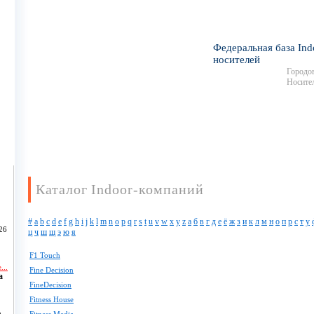
Федеральная база Ind
носителей
Городов
Носител
Каталог Indoor-компаний
#
a
b
c
d
e
f
g
h
i
j
k
l
m
n
o
p
q
r
s
t
u
v
w
x
y
z
а
б
в
г
д
е
ё
ж
з
и
к
л
м
н
о
п
р
с
т
у
26
ц
ч
ш
щ
э
ю
я
F1 Touch
...
Fine Decision
а
FineDecision
Fitness House
,