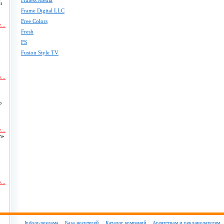
Fitness Media
и
Frame Digital LLC
Free Colors
...
Fresh
FS
Fusion Style TV
...
ю
...
т»
...
и
Indoor-реклама
База носителей
Каталог компаний
Агентствам и рекламодателям