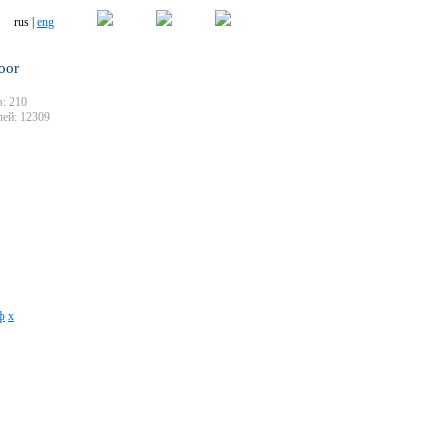
rus |
eng
oor
: 210
ей: 12309
ф
х