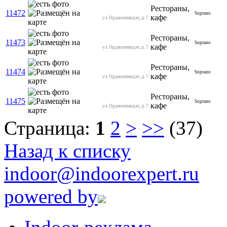
Рестораны,
11472
Soprano
кафе
ул. Орджоникидзе, д. 7
Рестораны,
11473
Soprano
кафе
ул. Орджоникидзе, д. 7
Рестораны,
11474
Soprano
кафе
ул. Орджоникидзе, д. 7
Рестораны,
11475
Soprano
кафе
ул. Орджоникидзе, д. 7
Страница:
1
2
>
>>
(37)
Назад к списку
indoor@indoorexpert.ru
powered by