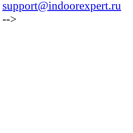
support@indoorexpert.ru
-->