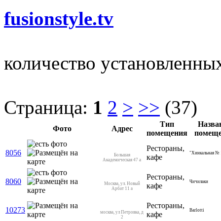
fusionstyle.tv
количество установленны
Страница:
1
2
>
>>
(37)
Тип
Назва
Фото
Адрес
помещения
помещ
Рестораны,
8056
"Хинкальная № 
Большая
кафе
Академическая 47 а
Рестораны,
8060
Чичилаки
Москва, ул. Новый
кафе
Арбат 11 а
Рестораны,
10273
Barlotti
москва, ул Петровка, д
кафе
2