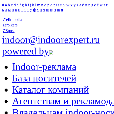
#
a
b
c
d
e
f
g
h
i
j
k
l
m
n
o
p
q
r
s
t
u
v
w
x
y
z
а
б
в
г
д
е
ё
ж
з
и
к
л
м
н
о
п
р
с
т
у
ф
х
ц
ч
ш
щ
э
ю
я
Z'efir media
zero.kafe
ZZpost
indoor@indoorexpert.ru
powered by
Indoor-реклама
База носителей
Каталог компаний
Агентствам и рекламод
Владельцам indoor-нос