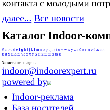
контакта с молодыми пот
далее...
Все новости
Каталог Indoor-ком
#
a
b
c
d
e
f
g
h
i
j
k
l
m
n
o
p
q
r
s
t
u
v
w
x
y
z
а
б
в
г
д
е
ё
ж
з
и
к
л
м
н
о
п
р
с
т
у
ф
х
ц
ч
ш
щ
э
ю
я
Записей не найдено
indoor@indoorexpert.ru
powered by
Indoor-реклама
База носителей