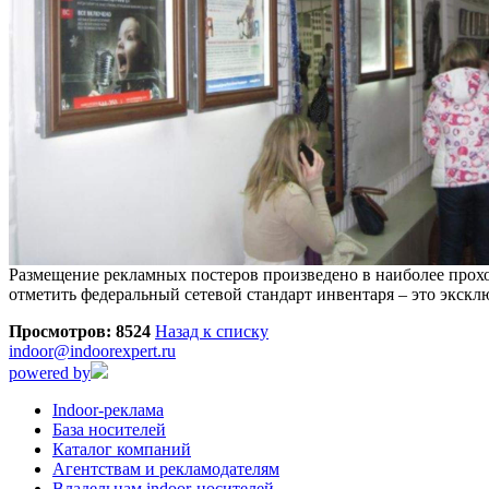
Размещение рекламных постеров произведено в наиболее прохо
отметить федеральный сетевой стандарт инвентаря – это экскл
Просмотров: 8524
Назад к списку
indoor@indoorexpert.ru
powered by
Indoor-реклама
База носителей
Каталог компаний
Агентствам и рекламодателям
Владельцам indoor-носителей