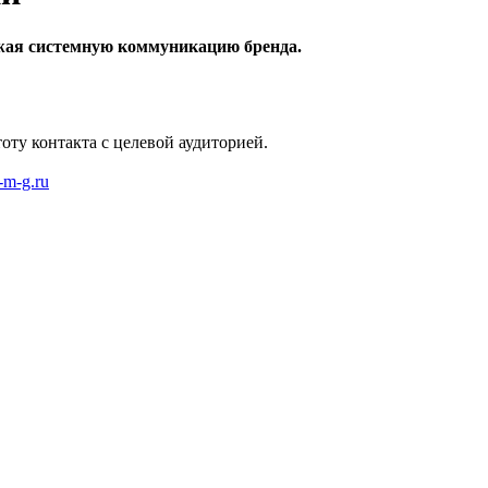
лжая системную коммуникацию бренда.
оту контакта с целевой аудиторией.
m-m-g.ru