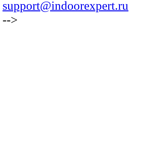
support@indoorexpert.ru
-->