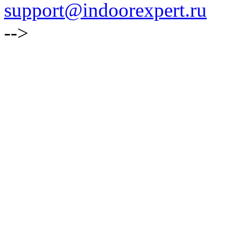
support@indoorexpert.ru
-->