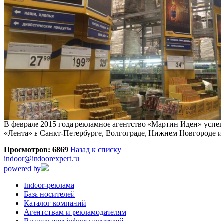
В феврале 2015 года рекламное агентство «Мартин Иден» усп
«Лента» в Санкт-Петербурге, Волгограде, Нижнем Новгороде и
Просмотров: 6869
Назад к списку
indoor@indoorexpert.ru
powered by
Indoor-реклама
База носителей
Каталог компаний
Агентствам и рекламодателям
Владельцам indoor-носителей