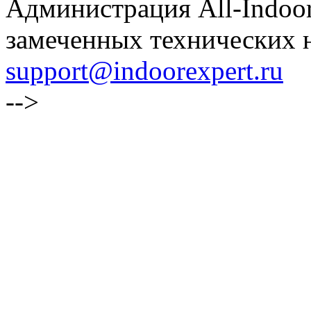
Администрация All-Indoor
замеченных технических н
support@indoorexpert.ru
-->