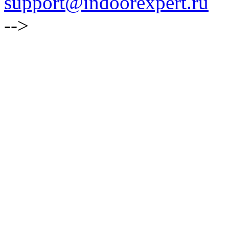
support@indoorexpert.ru
-->