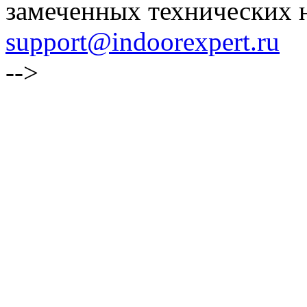
замеченных технических н
support@indoorexpert.ru
-->