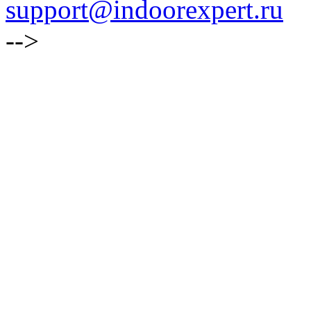
support@indoorexpert.ru
-->