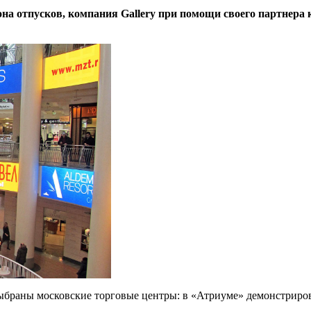
езона отпусков, компания Gallery при помощи своего партне
выбраны московские торговые центры: в «Атриуме» демонстриро