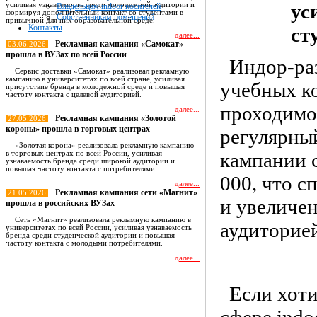
ус
усиливая узнаваемость среди молодежной аудитории и
Владельцам indoor носителей
формируя дополнительный контакт со студентами в
Собственникам помещений
привычной для них образовательной среде.
Контакты
ст
далее...
Рекламная кампания «Самокат»
03.06.2026
прошла в ВУЗах по всей России
Индор-ра
Сервис доставки «Самокат» реализовал рекламную
кампанию в университетах по всей стране, усиливая
учебных ко
присутствие бренда в молодежной среде и повышая
частоту контакта с целевой аудиторией.
проходимо
далее...
Рекламная кампания «Золотой
27.05.2026
короны» прошла в торговых центрах
регулярный
«Золотая корона» реализовала рекламную кампанию
кампании 
в торговых центрах по всей России, усиливая
узнаваемость бренда среди широкой аудитории и
повышая частоту контакта с потребителями.
000, что с
далее...
Рекламная кампания сети «Магнит»
21.05.2026
и увеличен
прошла в российских ВУЗах
Сеть «Магнит» реализовала рекламную кампанию в
аудиторие
университетах по всей России, усиливая узнаваемость
бренда среди студенческой аудитории и повышая
частоту контакта с молодыми потребителями.
далее...
Все новости
Если хоти