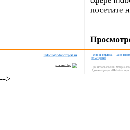
сфере indo
посетите 
Просмотро
indoor@indoorexpert.ru
Indoor-реклама
База носи
помещений
powered by
При использовании материалов 
Администрация All-Indoor прос
-->