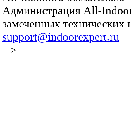
Администрация All-Indoor
замеченных технических н
support@indoorexpert.ru
-->