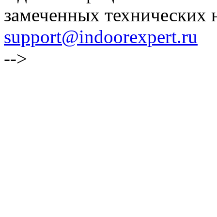
замеченных технических н
support@indoorexpert.ru
-->