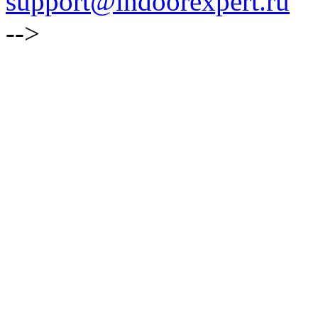
support@indoorexpert.ru
-->