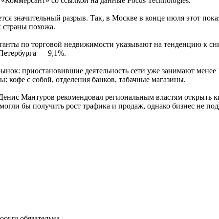
«Коммерсант» со ссылкой на данные Focus Technologies.
я значительный разрыв. Так, в Москве в конце июля этот показа
 страны похожа.
ьтанты по торговой недвижимости указывают на тенденцию к с
Петербурга — 9,1%.
ынок: приостановившие деятельность сети уже занимают менее 
: кофе с собой, отделения банков, табачные магазины.
Денис Мантуров рекомендовал региональным властям открыть кио
огли бы получить рост трафика и продаж, однако бизнес не по
or.ru обязательна