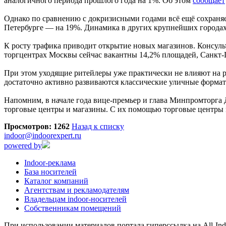
аналогичного периода прошлого года на 1%. Об этом
сообщает
Однако по сравнению с докризисными годами всё ещё сохраняетс
Петербурге — на 19%. Динамика в других крупнейших городах
К росту трафика приводит открытие новых магазинов. Консул
торгцентрах Москвы сейчас вакантны 14,2% площадей, Санкт-
При этом уходящие ритейлеры уже практически не влияют на р
достаточно активно развиваются классические уличные форматы
Напомним, в начале года вице-премьер и глава Минпромторга 
торговые центры и магазины. С их помощью торговые центры м
Просмотров: 1262
Назад к списку
indoor@indoorexpert.ru
powered by
Indoor-реклама
База носителей
Каталог компаний
Агентствам и рекламодателям
Владельцам indoor-носителей
Собственникам помещений
При использовании материалов портала гиперссылка на All-Indo